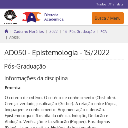
Traduzir/Translate
Navegação
Busca / Menu
Caderno Horários
2022
1S - Pós-Graduação
FCA
AD050
AD050 - Epistemologia - 1S/2022
Pós-Graduação
Informações da disciplina
Ementa:
O critério de critério. O critério de conhecimento (Chisholm).
Crença, verdade, justificação (Gettier). A relação entre lógica,
linguagem e conhecimento. Argumentação e decisão.
Epistemologia e filosofia da ciência. Indução, Dedução e
Abdução. Verificação e falsificação (Popper). Paradigmas
(Kuhn). Teoria e prática. História da Epistemologia: