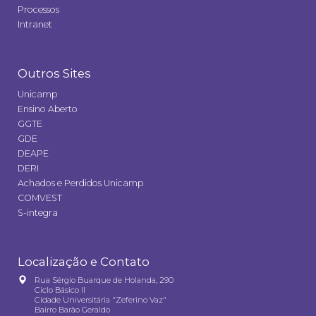
Processos
Intranet
Outros Sites
Unicamp
Ensino Aberto
GGTE
GDE
DEAPE
DERI
Achados e Perdidos Unicamp
COMVEST
S-integra
Localização e Contato
Rua Sérgio Buarque de Holanda, 290
Ciclo Básico II
Cidade Universitária "Zeferino Vaz"
Bairro Barão Geraldo