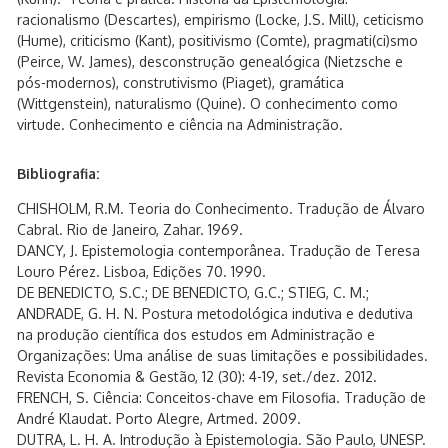
racionalismo (Descartes), empirismo (Locke, J.S. Mill), ceticismo
(Hume), criticismo (Kant), positivismo (Comte), pragmati(ci)smo
(Peirce, W. James), desconstrução genealógica (Nietzsche e
pós-modernos), construtivismo (Piaget), gramática
(Wittgenstein), naturalismo (Quine). O conhecimento como
virtude. Conhecimento e ciência na Administração.
Bibliografia:
CHISHOLM, R.M. Teoria do Conhecimento. Tradução de Álvaro
Cabral. Rio de Janeiro, Zahar. 1969.
DANCY, J. Epistemologia contemporânea. Tradução de Teresa
Louro Pérez. Lisboa, Edições 70. 1990.
DE BENEDICTO, S.C.; DE BENEDICTO, G.C.; STIEG, C. M.;
ANDRADE, G. H. N. Postura metodológica indutiva e dedutiva
na produção científica dos estudos em Administração e
Organizações: Uma análise de suas limitações e possibilidades.
Revista Economia & Gestão, 12 (30): 4-19, set./dez. 2012.
FRENCH, S. Ciência: Conceitos-chave em Filosofia. Tradução de
André Klaudat. Porto Alegre, Artmed. 2009.
DUTRA, L. H. A. Introdução à Epistemologia. São Paulo, UNESP.