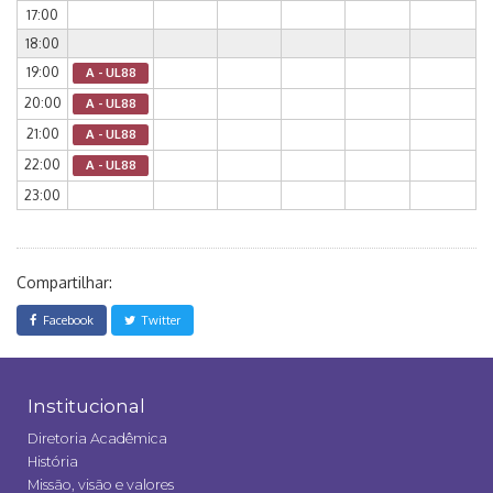
17:00
18:00
19:00
A - UL88
20:00
A - UL88
21:00
A - UL88
22:00
A - UL88
23:00
Compartilhar:
Facebook
Twitter
Institucional
Diretoria Acadêmica
História
Missão, visão e valores