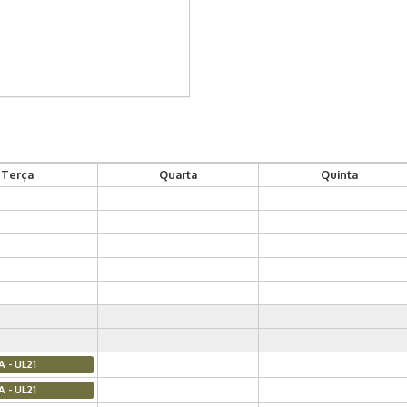
Terça
Quarta
Quinta
A - UL21
A - UL21