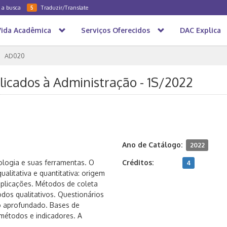
a a busca
Traduzir/Translate
5
Vida Acadêmica
Serviços Oferecidos
DAC Explica
AD020
icados à Administração - 1S/2022
Ano de Catálogo:
2022
dologia e suas ferramentas. O
Créditos:
4
alitativa e quantitativa: origem
 aplicações. Métodos de coleta
odos qualitativos. Questionários
o aprofundado. Bases de
métodos e indicadores. A