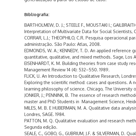
Bibliografia:
BARTHOLMEW, D. J.; STEELE F., MOUSTAKI I.; GAILBRAITH J
Interpretation of Multivariate Data for Social Scientist
CORRAR, L.J.; THEOPHILO, C.R. Pesquisa operacional par
administração. São Paulo: Atlas, 2008.
EDMONDS, W. A.; KENNEDY, T. D. An applied reference gu
quantitative, qualitative, and mixed methods. Sage, Los A
EISENHARDT, K. M. Building theories from case study re
Management Review 14 (4): 532–550. 1989.
FLICK, U. An Introduction to Qualitative Research, Londre
Exploring the scientific method: cases and questions. A
learning philosophy of science. Chicago, The University o
JONKER, J.; PENNINK, B. The essence of research methodo
master and PhD Students in Management Science, Heidel
MILES, M. B. E HUBERMAN, M. A. Qualitative data analysi
Londres, SAGE. 1984.
PATTON, M. Q. Qualitative evaluation and research met
Segunda edição.
SEALE, C., GOBO, G., GUBRIUM, J.F. & SILVERMAN, D. Quali