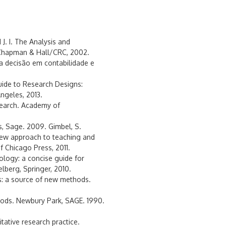
. I. The Analysis and
s, Chapman & Hall/CRC, 2002.
a decisão em contabilidade e
ide to Research Designs:
ngeles, 2013.
search. Academy of
s, Sage. 2009. Gimbel, S.
 new approach to teaching and
f Chicago Press, 2011.
logy: a concise guide for
berg, Springer, 2010.
s: a source of new methods.
hods. Newbury Park, SAGE. 1990.
tative research practice.