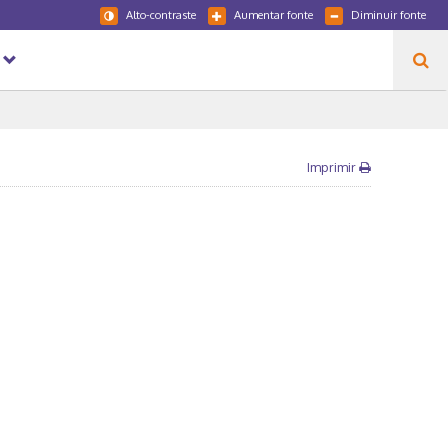
Alto-contraste
Aumentar fonte
Diminuir fonte
Imprimir