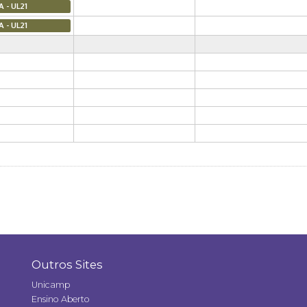
A - UL21
A - UL21
Outros Sites
Unicamp
Ensino Aberto