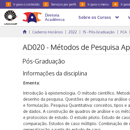
Ir para o conteúdo
Serviços por perfil
Ir para o menu
Ir par
1
2
3
4
Sobre os Cursos
Caderno Horários
2022
1S - Pós-Graduação
FCA
AD020 - Métodos de Pesquisa Apl
Pós-Graduação
Informações da disciplina
Ementa:
Introdução à epistemologia. O método científico. Meto
desenho da pesquisa. Questões de pesquisa na análise qu
e formulação. Pesquisa Quantitativa: conceitos, tipos e
de dados. A construção de quadros de análise e os mét
e protocolos de estudo. O estudo piloto. Estudo de cas
comparação. Estudos de caso múltiplo. Combinação de 
generalização a partir do estudo de caso.