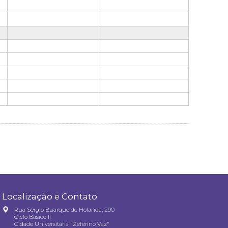
Localização e Contato
Rua Sérgio Buarque de Holanda, 290
Ciclo Básico II
Cidade Universitária "Zeferino Vaz"