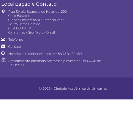
Localização e Contato
Rua Sérgio Buarque de Holanda, 290
Ciclo Básico II
Cidade Universitária "Zeferino Vaz"
Bairro Barão Geraldo
CEP 13083-859
Campinas - São Paulo - Brasil
Telefones
Contato
Horário de funcionamento das 8h45 às 22h30
Atendimento prioritário conforme previsto na
Lei 10048 de
11/08/2000
© 2026 - Diretoria Acadêmica da Unicamp