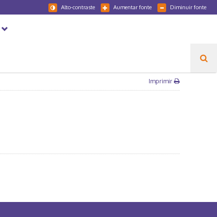
Alto-contraste
Aumentar fonte
Diminuir fonte
Imprimir