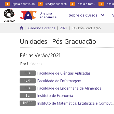
Ir para o conteúdo
Serviços por perfil
Ir para o menu
Ir par
1
2
3
4
Sobre os Cursos
Caderno Horários
2021
5A - Pós-Graduação
Unidades - Pós-Graduação
Férias Verão/2021
Por Unidades
FCA
Faculdade de Ciências Aplicadas
FENF
Faculdade de Enfermagem
FEA
Faculdade de Engenharia de Alimentos
IE
Instituto de Economia
IMECC
Instituto de Matemática, Estatística e Computação Científica