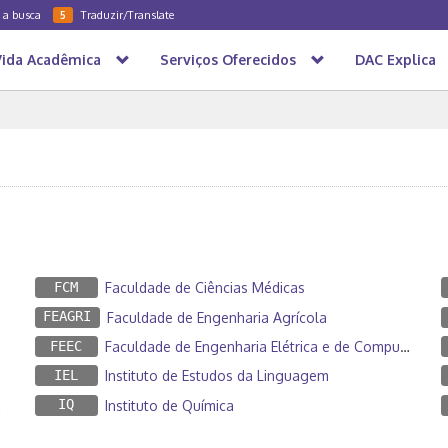
a a busca
Traduzir/Translate
5
Vida Acadêmica
Serviços Oferecidos
DAC Explica
FCM
Faculdade de Ciências Médicas
FEAGRI
Faculdade de Engenharia Agrícola
FEEC
Faculdade de Engenharia Elétrica e de Computação
IEL
Instituto de Estudos da Linguagem
IQ
Instituto de Química