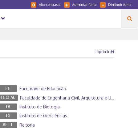
Alto-contraste
Aumentar fonte
Diminuir fonte
Imprimir
FE
Faculdade de Educação
FECFAU
Faculdade de Engenharia Civil, Arquitetura e Urbanismo
IB
Instituto de Biologia
IG
Instituto de Geociências
REIT
Reitoria