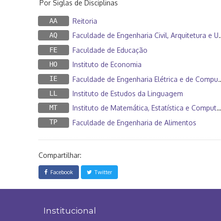
Por Siglas de Disciplinas
AA
Reitoria
AQ
Faculdade de Engenharia Civil, Arquitetura e Urbanismo
FE
Faculdade de Educação
HO
Instituto de Economia
IE
Faculdade de Engenharia Elétrica e de Computação
LL
Instituto de Estudos da Linguagem
MT
Instituto de Matemática, Estatística e Computação Científica
TP
Faculdade de Engenharia de Alimentos
Compartilhar:
Facebook
Twitter
Institucional