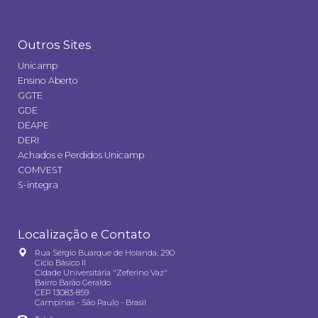
Outros Sites
Unicamp
Ensino Aberto
GGTE
GDE
DEAPE
DERI
Achados e Perdidos Unicamp
COMVEST
S-integra
Localização e Contato
Rua Sérgio Buarque de Holanda, 290
Ciclo Básico II
Cidade Universitária "Zeferino Vaz"
Bairro Barão Geraldo
CEP 13083-859
Campinas - São Paulo - Brasil