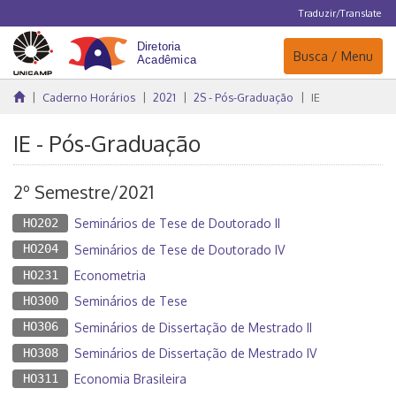
Traduzir/Translate
Navegação
Busca / Menu
Caderno Horários
2021
2S - Pós-Graduação
IE
IE - Pós-Graduação
2º Semestre/2021
HO202
Seminários de Tese de Doutorado II
HO204
Seminários de Tese de Doutorado IV
HO231
Econometria
HO300
Seminários de Tese
HO306
Seminários de Dissertação de Mestrado II
HO308
Seminários de Dissertação de Mestrado IV
HO311
Economia Brasileira