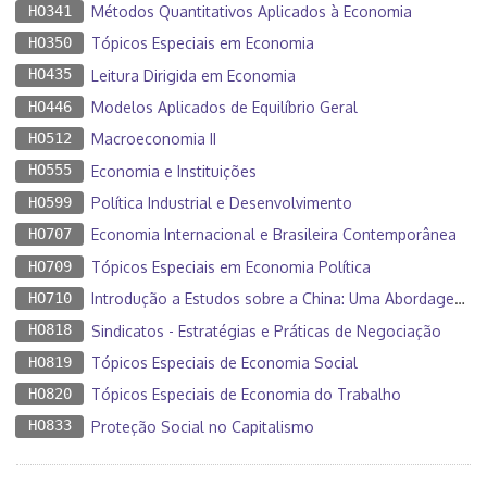
HO341
Métodos Quantitativos Aplicados à Economia
HO350
Tópicos Especiais em Economia
HO435
Leitura Dirigida em Economia
HO446
Modelos Aplicados de Equilíbrio Geral
HO512
Macroeconomia II
HO555
Economia e Instituições
HO599
Política Industrial e Desenvolvimento
HO707
Economia Internacional e Brasileira Contemporânea
HO709
Tópicos Especiais em Economia Política
HO710
Introdução a Estudos sobre a China: Uma Abordagem Multidisciplinar
HO818
Sindicatos - Estratégias e Práticas de Negociação
HO819
Tópicos Especiais de Economia Social
HO820
Tópicos Especiais de Economia do Trabalho
HO833
Proteção Social no Capitalismo