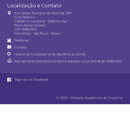
Localização e Contato
Rua Sérgio Buarque de Holanda, 290
Ciclo Básico II
Cidade Universitária "Zeferino Vaz"
Bairro Barão Geraldo
CEP 13083-859
Campinas - São Paulo - Brasil
Telefones
Contato
Horário de funcionamento das 8h45 às 22h30
Atendimento prioritário conforme previsto na
Lei 10048 de 11/08/2000
Siga-nos no Facebook
© 2026 - Diretoria Acadêmica da Unicamp