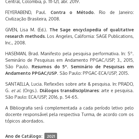
Central, Colombia, p. 111-121, abr. 2019.
FEYERABEND, Paul.
Contra o Método
. Rio de Janeiro:
Civilização Brasileira, 2008.
GIVEN, Lisa M. (Ed.).
The Sage encyclopedia of qualitative
research methods
. Los Angeles, California: SAGE Publications,
Inc., 2008.
HASEMAN, Brad. Manifesto pela pesquisa performativa. In: 5º.
Seminário de Pesquisas em Andamento PPGAC/USP, 3., 2015,
São Paulo.
Resumos do 5º. Seminário de Pesquisas em
Andamento PPGAC/USP
. São Paulo: PPGAC-ECA/USP, 2015.
SANTAELLA, Lucia. Reflexões sobre arte & pesquisa. In: PRADO,
G.
et al
. (Orgs.).
Diálogos transdisciplinares
: arte e pesquisa.
São Paulo: ECA/USP, 2016, p. 54-65.
A Bibliografia será complementada a cada período letivo pelo
docente responsável pela respectiva Turma, de acordo com os
tópicos abordados.
Ano de Catálogo:
2021