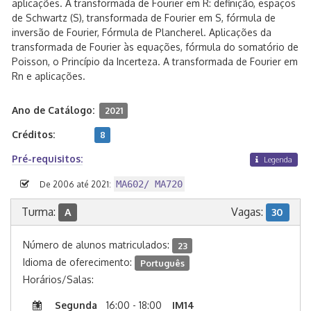
aplicações. A transformada de Fourier em R: definição, espaços
de Schwartz (S), transformada de Fourier em S, fórmula de
inversão de Fourier, Fórmula de Plancherel. Aplicações da
transformada de Fourier às equações, fórmula do somatório de
Poisson, o Princípio da Incerteza. A transformada de Fourier em
Rn e aplicações.
Ano de Catálogo:
2021
Créditos:
8
Pré-requisitos:
Legenda
MA602/ MA720
De 2006 até 2021:
Turma:
Vagas:
A
30
Número de alunos matriculados:
23
Idioma de oferecimento:
Português
Horários/Salas:
Segunda
16:00 - 18:00
IM14