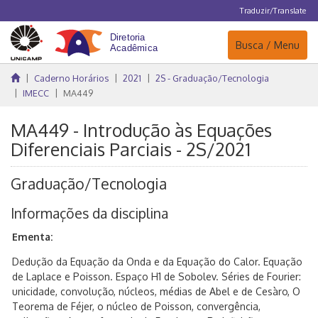
Traduzir/Translate
Navegação
Busca / Menu
Caderno Horários
2021
2S - Graduação/Tecnologia
IMECC
MA449
MA449 - Introdução às Equações
Diferenciais Parciais - 2S/2021
Graduação/Tecnologia
Informações da disciplina
Ementa:
Dedução da Equação da Onda e da Equação do Calor. Equação
de Laplace e Poisson. Espaço H1 de Sobolev. Séries de Fourier:
unicidade, convolução, núcleos, médias de Abel e de Cesàro, O
Teorema de Féjer, o núcleo de Poisson, convergência,