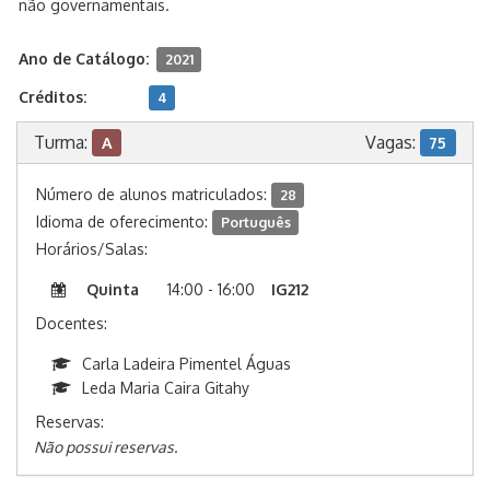
não governamentais.
Ano de Catálogo:
2021
Créditos:
4
Turma:
Vagas:
A
75
Número de alunos matriculados:
28
Idioma de oferecimento:
Português
Horários/Salas:
Quinta
14:00 - 16:00
IG212
Docentes:
Carla Ladeira Pimentel Águas
Leda Maria Caira Gitahy
Reservas:
Não possui reservas.