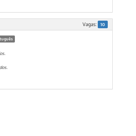
Vagas:
10
tuguês
os.
dos.