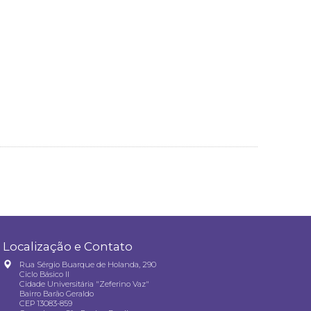
Localização e Contato
Rua Sérgio Buarque de Holanda, 290
Ciclo Básico II
Cidade Universitária "Zeferino Vaz"
Bairro Barão Geraldo
CEP 13083-859