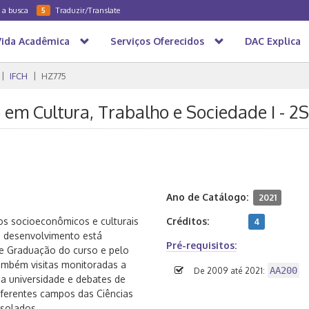
a a busca
Traduzir/Translate
5
Vida Acadêmica
Serviços Oferecidos
DAC Explica
IFCH
HZ775
m Cultura, Trabalho e Sociedade I - 2
Ano de Catálogo:
2021
os socioeconômicos e culturais
Créditos:
4
u desenvolvimento está
Pré-requisitos:
e Graduação do curso e pelo
mbém visitas monitoradas a
AA200
De 2009 até 2021:
 da universidade e debates de
iferentes campos das Ciências
isolados.