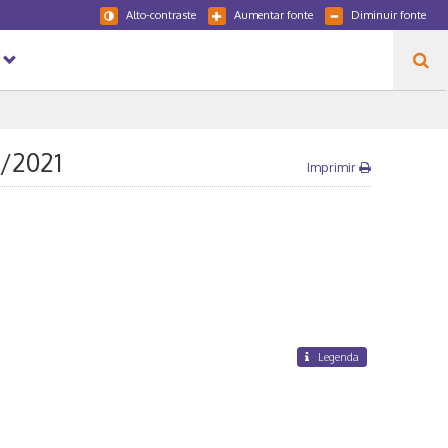
Alto-contraste
Aumentar fonte
Diminuir fonte
S/2021
Imprimir
Legenda