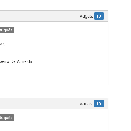
Vagas:
10
tuguês
os.
beiro De Almeida
Vagas:
10
tuguês