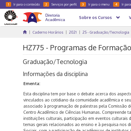
Ir para o conteúdo
Serviços por perfil
Ir para o menu
Ir par
1
2
3
4
Sobre os Cursos
Caderno Horários
2021
2S - Graduação/Tecnologia
HZ775 - Programas de Formação e
Graduação/Tecnologia
Informações da disciplina
Ementa:
Esta disciplina tem por base o debate acerca dos aspect
vinculados ao cotidiano da comunidade acadêmica e se
associado à programação de palestras pela Comissão d
Centro Acadêmico de Ciências Humanas. Compreende ta
instituições culturais, participação em eventos culturais
temas gerais relacionados ao ensino e à pesquisa nos d
Sociais, com a participação de acadêmicos de institutos 