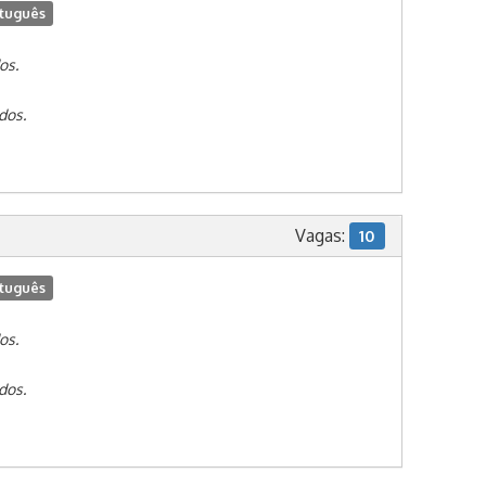
tuguês
os.
dos.
Vagas:
10
tuguês
os.
dos.