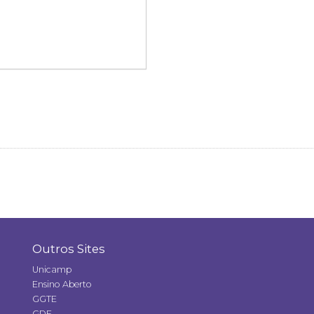
Outros Sites
Unicamp
Ensino Aberto
GGTE
GDE