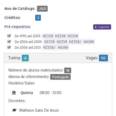
Ano de Catálogo:
2021
Créditos:
5
Pré-requisitos:
Legenda
HZ158 HZ258 HZ358
De 1993 até 2003:
HZ158 HZ258 HZ358/ AA200
De 2004 até 2005:
HZ358/ AA200
De 2006 até 2021:
Turma:
Vagas:
A
50
Número de alunos matriculados:
18
Idioma de oferecimento:
Português
Horários/Salas:
Quinta
08:00 - 12:00
Docentes:
Matheus Gato De Jesus