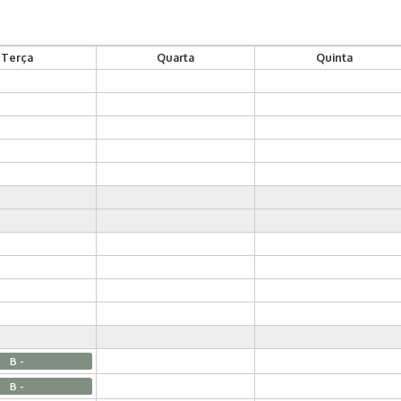
Terça
Quarta
Quinta
B -
B -