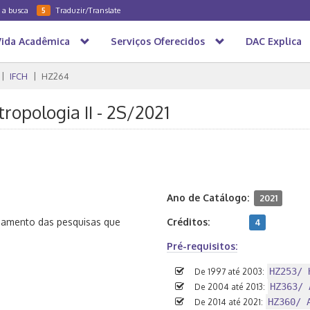
a a busca
Traduzir/Translate
5
Vida Acadêmica
Serviços Oferecidos
DAC Explica
IFCH
HZ264
ropologia II - 2S/2021
Ano de Catálogo:
2021
damento das pesquisas que
Créditos:
4
Pré-requisitos:
HZ253/ 
De 1997 até 2003:
HZ363/ 
De 2004 até 2013:
HZ360/ 
De 2014 até 2021: