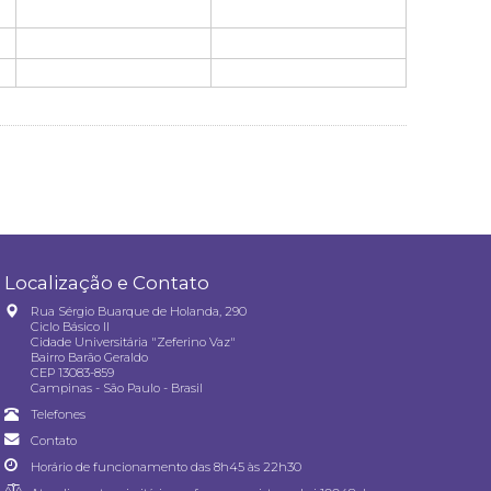
Localização e Contato
Rua Sérgio Buarque de Holanda, 290
Ciclo Básico II
Cidade Universitária "Zeferino Vaz"
Bairro Barão Geraldo
CEP 13083-859
Campinas - São Paulo - Brasil
Telefones
Contato
Horário de funcionamento das 8h45 às 22h30