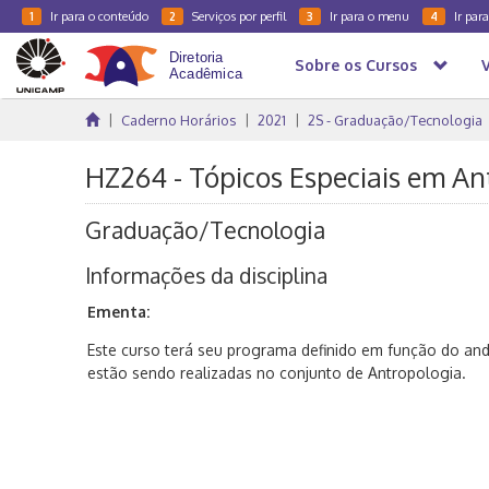
Ir para o conteúdo
Serviços por perfil
Ir para o menu
Ir par
1
2
3
4
Sobre os Cursos
Caderno Horários
2021
2S - Graduação/Tecnologia
HZ264 - Tópicos Especiais em Ant
Graduação/Tecnologia
Informações da disciplina
Ementa:
Este curso terá seu programa definido em função do an
estão sendo realizadas no conjunto de Antropologia.