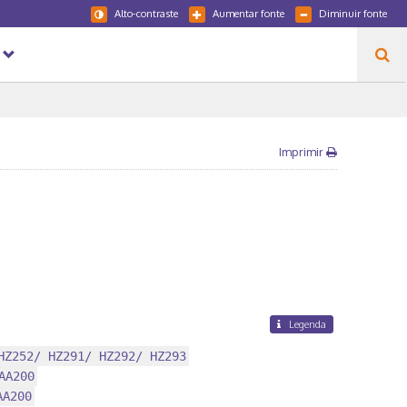
Alto-contraste
Aumentar fonte
Diminuir fonte
Imprimir
Legenda
HZ252/ HZ291/ HZ292/ HZ293
AA200
AA200