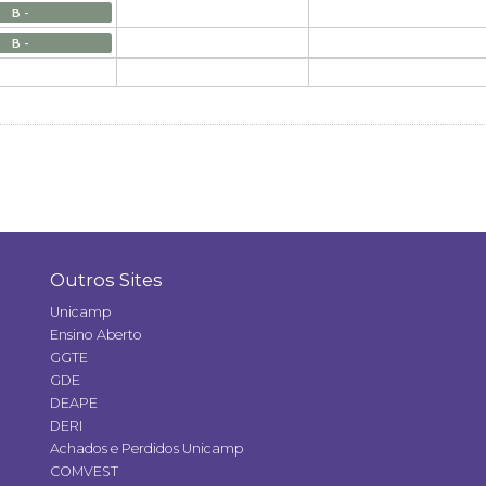
B -
B -
Outros Sites
Unicamp
Ensino Aberto
GGTE
GDE
DEAPE
DERI
Achados e Perdidos Unicamp
COMVEST