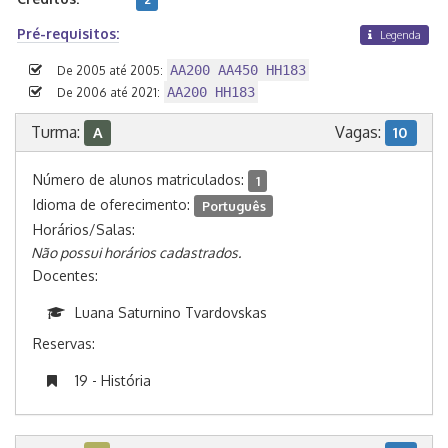
Pré-requisitos:
Legenda
AA200 AA450 HH183
De 2005 até 2005:
AA200 HH183
De 2006 até 2021:
Turma:
Vagas:
A
10
Número de alunos matriculados:
1
Idioma de oferecimento:
Português
Horários/Salas:
Não possui horários cadastrados.
Docentes:
Luana Saturnino Tvardovskas
Reservas:
19 - História