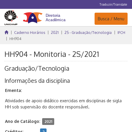
Traduzir/Translate
Navegação
Busca / Menu
Caderno Horários
2021
2S - Graduação/Tecnologia
IFCH
HH904
HH904 - Monitoria - 2S/2021
Graduação/Tecnologia
Informações da disciplina
Ementa:
Atividades de apoio didático exercidas em disciplinas de sigla
HH sob supervisão do docente responsável.
Ano de Catálogo:
2021
Créditos:
2