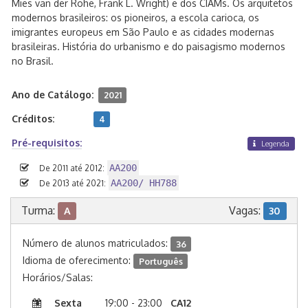
Mies van der Rohe, Frank L. Wright) e dos CIAMs. Os arquitetos
modernos brasileiros: os pioneiros, a escola carioca, os
imigrantes europeus em São Paulo e as cidades modernas
brasileiras. História do urbanismo e do paisagismo modernos
no Brasil.
Ano de Catálogo:
2021
Créditos:
4
Pré-requisitos:
Legenda
AA200
De 2011 até 2012:
AA200/ HH788
De 2013 até 2021:
Turma:
Vagas:
A
30
Número de alunos matriculados:
36
Idioma de oferecimento:
Português
Horários/Salas:
Sexta
19:00 - 23:00
CA12