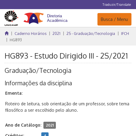
Traduzir/Translate
Navegação
Busca / Menu
Caderno Horários
2021
2S - Graduação/Tecnologia
IFCH
HG893
HG893 - Estudo Dirigido III - 2S/2021
Graduação/Tecnologia
Informações da disciplina
Ementa:
Roteiro de leitura, sob orientação de um professor, sobre tema
filosófico a ser escolhido pelo aluno.
Ano de Catálogo:
2021
Créditos:
4