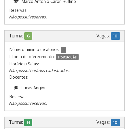
Marco Antonio Caron Ruffino
Reservas:
Não possui reservas.
Turma:
Vagas:
G
10
Número mínimo de alunos:
1
Idioma de oferecimento:
Português
Horários/Salas:
Não possui horários cadastrados.
Docentes:
Lucas Angioni
Reservas:
Não possui reservas.
Turma:
Vagas:
H
10