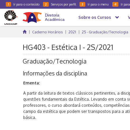
Ir para o conteúdo
Serviços por perfil
Ir para o menu
Ir par
1
2
3
4
Sobre os Cursos
Caderno Horários
2021
2S - Graduação/Tecnologia
HG403 - Estética I - 2S/2021
Graduação/Tecnologia
Informações da disciplina
Ementa:
A partir da leitura de textos clássicos pertinentes, a disc
questões fundamentais da Estética. Levando em conta 
professores, o curso abordará conteúdos, competências 
campo da estética que podem ser transpostos para a at
básica.