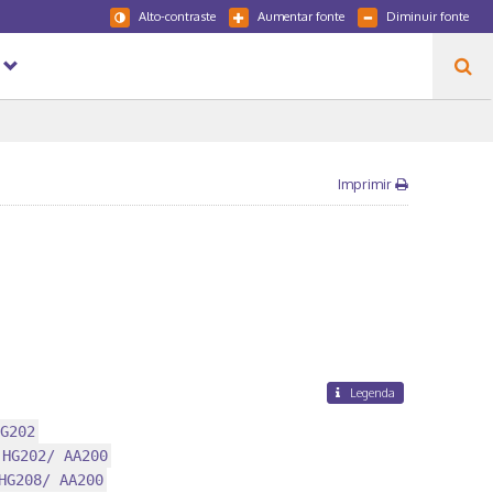
Alto-contraste
Aumentar fonte
Diminuir fonte
Imprimir
Legenda
G202
 HG202/ AA200
HG208/ AA200