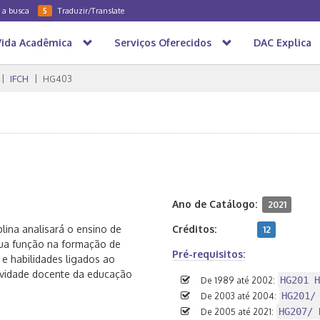
a a busca
Traduzir/Translate
5
Vida Acadêmica
Serviços Oferecidos
DAC Explica
IFCH
HG403
Ano de Catálogo:
2021
iplina analisará o ensino de
Créditos:
12
sua função na formação de
Pré-requisitos:
e habilidades ligados ao
ividade docente da educação
HG201 H
De 1989 até 2002:
HG201/
De 2003 até 2004:
HG207/ 
De 2005 até 2021: