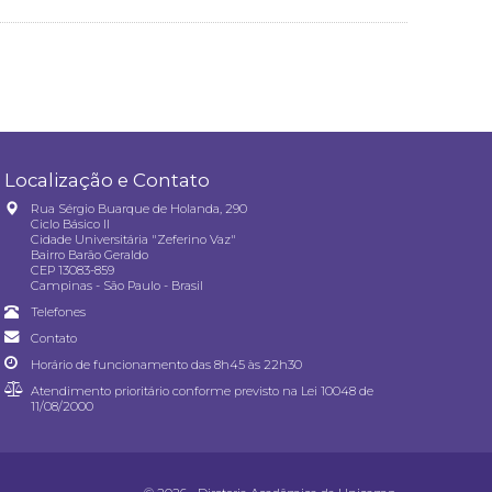
Localização e Contato
Rua Sérgio Buarque de Holanda, 290
Ciclo Básico II
Cidade Universitária "Zeferino Vaz"
Bairro Barão Geraldo
CEP 13083-859
Campinas - São Paulo - Brasil
Telefones
Contato
Horário de funcionamento das 8h45 às 22h30
Atendimento prioritário conforme previsto na
Lei 10048 de
11/08/2000