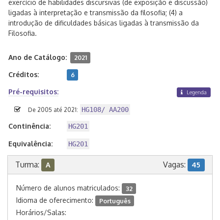
exercício de habilidades discursivas (de exposição e discussão)
ligadas à interpretação e transmissão da filosofia; (4) a
introdução de dificuldades básicas ligadas à transmissão da
Filosofia.
Ano de Catálogo:
2021
Créditos:
6
Pré-requisitos:
Legenda
HG108/ AA200
De 2005 até 2021:
Continência:
HG201
Equivalência:
HG201
Turma:
Vagas:
A
45
Número de alunos matriculados:
32
Idioma de oferecimento:
Português
Horários/Salas: