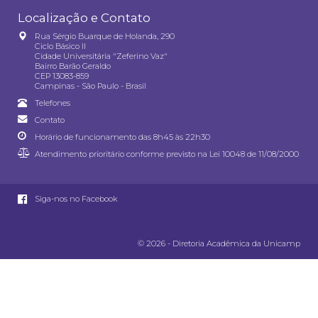
Localização e Contato
Rua Sérgio Buarque de Holanda, 290
Ciclo Básico II
Cidade Universitária "Zeferino Vaz"
Bairro Barão Geraldo
CEP 13083-859
Campinas - São Paulo - Brasil
Telefones
Contato
Horário de funcionamento das 8h45 às 22h30
Atendimento prioritário conforme previsto na
Lei 10048 de 11/08/2000
Siga-nos no Facebook
© 2026 - Diretoria Acadêmica da Unicamp