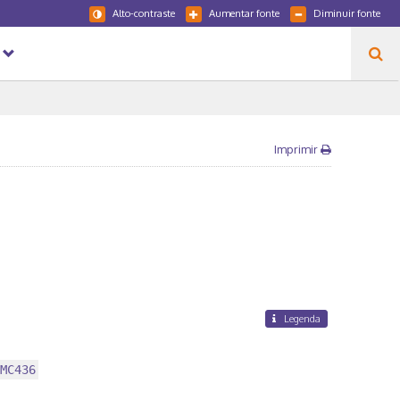
Alto-contraste
Aumentar fonte
Diminuir fonte
Imprimir
Legenda
MC436