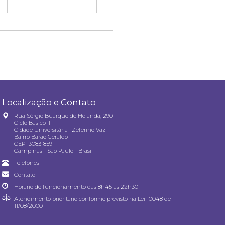
Localização e Contato
Rua Sérgio Buarque de Holanda, 290
Ciclo Básico II
Cidade Universitária "Zeferino Vaz"
Bairro Barão Geraldo
CEP 13083-859
Campinas - São Paulo - Brasil
Telefones
Contato
Horário de funcionamento das 8h45 às 22h30
Atendimento prioritário conforme previsto na
Lei 10048 de
11/08/2000