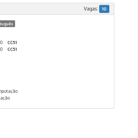
Vagas:
10
tuguês
00
CC51
00
CC51
omputação
tação