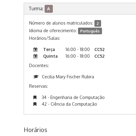
Turma:
A
Número de alunos matriculados:
2
Idioma de oferecimento:
Português
Horários/Salas:
Terça
16:00 - 18:00
CC52
Quinta
16:00 - 18:00
CC52
Docentes:
Cecilia Mary Fischer Rubira
Reservas:
34 - Engenharia de Computação
42 - Ciência da Computação
Horários