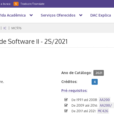
a a busca
Traduzir/Translate
5
Vida Acadêmica
Serviços Oferecidos
DAC Explica
IC
MC976
e Software II - 2S/2021
Ano de Catálogo:
2021
re.
Créditos:
4
Pré-requisitos:
AA200
De 1997 até 2008:
AA200/ 
De 2009 até 2016:
MC426
De 2017 até 2021: