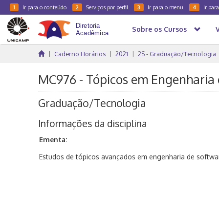
Ir para o conteúdo
Serviços por perfil
Ir para o menu
Ir par
1
2
3
4
Sobre os Cursos
Caderno Horários
2021
2S - Graduação/Tecnologia
MC976 - Tópicos em Engenharia d
Graduação/Tecnologia
Informações da disciplina
Ementa:
Estudos de tópicos avançados em engenharia de softwa