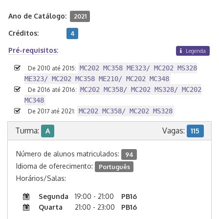
Ano de Catálogo:
2021
Créditos:
4
Pré-requisitos:
Legenda
MC202 MC358 ME323/ MC202 MS328
De 2010 até 2015:
ME323/ MC202 MC358 ME210/ MC202 MC348
MC202 MC358/ MC202 MS328/ MC202
De 2016 até 2016:
MC348
MC202 MC358/ MC202 MS328
De 2017 até 2021:
Turma:
Vagas:
A
115
Número de alunos matriculados:
94
Idioma de oferecimento:
Português
Horários/Salas:
Segunda
19:00 - 21:00
PB16
Quarta
21:00 - 23:00
PB16