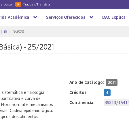
a a busca
Traduzir/Translate
5
Vida Acadêmica
Serviços Oferecidos
DAC Explica
IB
BM320
Básica) - 2S/2021
Ano de Catálogo:
2021
sistemática e fisiologia
Créditos:
4
uantitativa e curva de
Continência:
BS313/TA41
. Flora normal e mecanismos
érias. Cadeia epidemiológica.
ógicos dos alimentos.