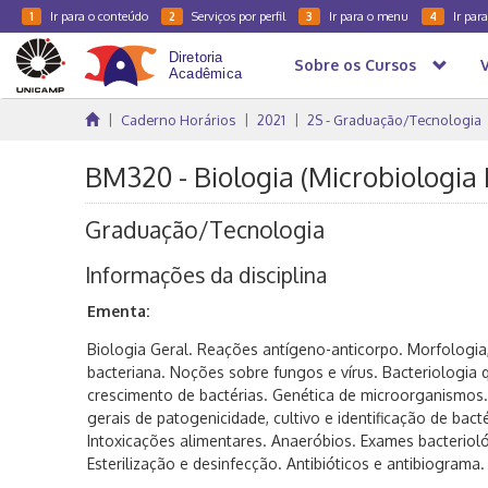
Ir para o conteúdo
Serviços por perfil
Ir para o menu
Ir par
1
2
3
4
Sobre os Cursos
Caderno Horários
2021
2S - Graduação/Tecnologia
BM320 - Biologia (Microbiologia 
Graduação/Tecnologia
Informações da disciplina
Ementa:
Biologia Geral. Reações antígeno-anticorpo. Morfologia, 
bacteriana. Noções sobre fungos e vírus. Bacteriologia q
crescimento de bactérias. Genética de microorganismos
gerais de patogenicidade, cultivo e identificação de bact
Intoxicações alimentares. Anaeróbios. Exames bacteriol
Esterilização e desinfecção. Antibióticos e antibiograma.