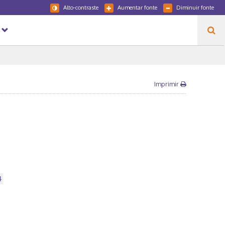
Alto-contraste
Aumentar fonte
Diminuir fonte
Imprimir
4