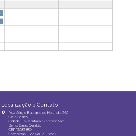
Localização e Contato
Rua Sérgio Buarque de Holanda, 290
Ciclo Básico II
Cidade Universitária "Zeferino Vaz"
Bairro Barão Geraldo
CEP 13083-859
Campinas - São Paulo - Brasil