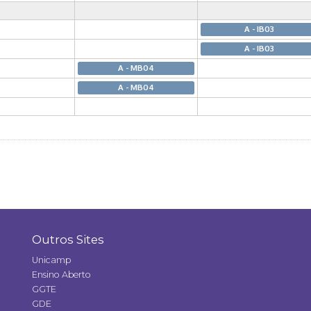
A - IB03
A - IB03
A - MB04
A - MB04
Outros Sites
Unicamp
Ensino Aberto
GGTE
GDE