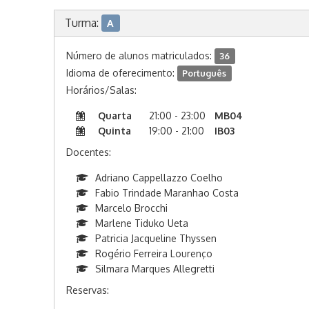
Turma:
A
Número de alunos matriculados:
36
Idioma de oferecimento:
Português
Horários/Salas:
Quarta
21:00 - 23:00
MB04
Quinta
19:00 - 21:00
IB03
Docentes:
Adriano Cappellazzo Coelho
Fabio Trindade Maranhao Costa
Marcelo Brocchi
Marlene Tiduko Ueta
Patricia Jacqueline Thyssen
Rogério Ferreira Lourenço
Silmara Marques Allegretti
Reservas: