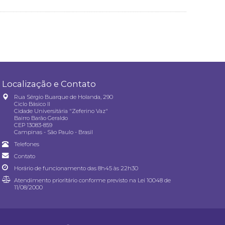
Localização e Contato
Rua Sérgio Buarque de Holanda, 290
Ciclo Básico II
Cidade Universitária "Zeferino Vaz"
Bairro Barão Geraldo
CEP 13083-859
Campinas - São Paulo - Brasil
Telefones
Contato
Horário de funcionamento das 8h45 às 22h30
Atendimento prioritário conforme previsto na
Lei 10048 de
11/08/2000