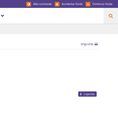
Alto-contraste
Aumentar fonte
Diminuir fonte
Imprimir
Legenda