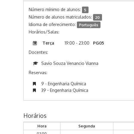
Número mínimo de alunos:
5
Número de alunos matriculados:
20
Idioma de oferecimento:
Português
Horários/Salas:
Terça
19:00 - 23:00
PG05
Docentes:
Savio Souza Venancio Vianna
Reservas:
9 - Engenharia Química
39 - Engenharia Química
Horários
Hora
Segunda
07:00