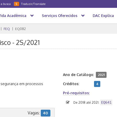
a a busca
Traduzir/Translate
5
Vida Acadêmica
Serviços Oferecidos
DAC Explica
FEQ
EQ082
isco - 2S/2021
Ano de Catálogo:
2021
e segurança em processos
Créditos:
4
Pré-requisitos:
EQ641
De 2018 até 2021:
Vagas:
40