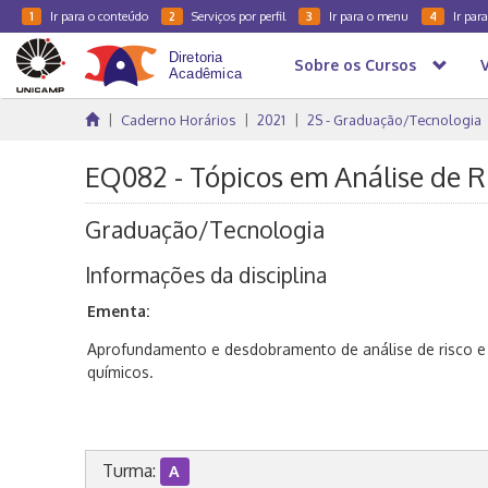
Ir para o conteúdo
Serviços por perfil
Ir para o menu
Ir par
1
2
3
4
Sobre os Cursos
Caderno Horários
2021
2S - Graduação/Tecnologia
EQ082 - Tópicos em Análise de R
Graduação/Tecnologia
Informações da disciplina
Ementa:
Aprofundamento e desdobramento de análise de risco 
químicos.
Turma:
A