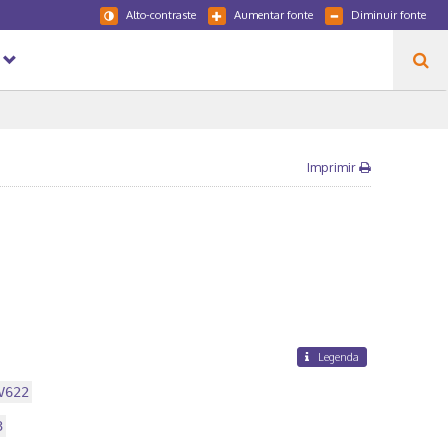
Alto-contraste
Aumentar fonte
Diminuir fonte
Imprimir
Legenda
V622
3