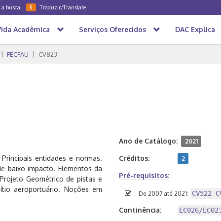
a a busca
Traduzir/Translate
5
Vida Acadêmica
Serviços Oferecidos
DAC Explica
FECFAU
CV823
Ano de Catálogo:
2021
 Principais entidades e normas.
Créditos:
2
de baixo impacto. Elementos da
Pré-requisitos:
 Projeto Geométrico de pistas e
sítio aeroportuário. Noções em
CV522 C
De 2007 até 2021:
Continência:
EC026/EC02