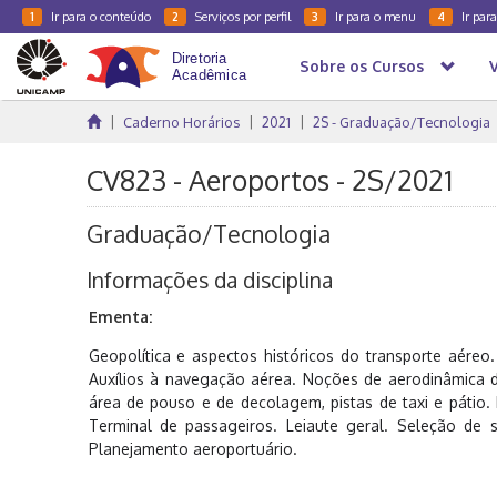
Ir para o conteúdo
Serviços por perfil
Ir para o menu
Ir par
1
2
3
4
Sobre os Cursos
Caderno Horários
2021
2S - Graduação/Tecnologia
CV823 - Aeroportos - 2S/2021
Graduação/Tecnologia
Informações da disciplina
Ementa:
Geopolítica e aspectos históricos do transporte aéreo.
Auxílios à navegação aérea. Noções de aerodinâmica 
área de pouso e de decolagem, pistas de taxi e pátio.
Terminal de passageiros. Leiaute geral. Seleção de 
Planejamento aeroportuário.