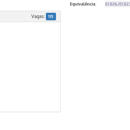
Equivalência:
EC026/EC02
Vagas:
115