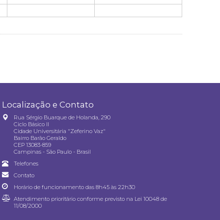
Localização e Contato
Rua Sérgio Buarque de Holanda, 290
Ciclo Básico II
Cidade Universitária "Zeferino Vaz"
Bairro Barão Geraldo
CEP 13083-859
Campinas - São Paulo - Brasil
Telefones
Contato
Horário de funcionamento das 8h45 às 22h30
Atendimento prioritário conforme previsto na
Lei 10048 de
11/08/2000