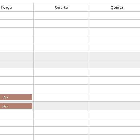
Terça
Quarta
Quinta
A -
A -