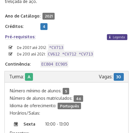
treliçada de aço.
Ano de Catálogo:
2021
Créditos:
4
Pré-requisitos:
Legenda
*CV713
De 2007 até 2012:
CV612 *CV712 *CV713
De 2013 até 2021:
Continência:
EC804 EC905
Turma:
Vagas:
A
30
Número mínimo de alunos:
5
Número de alunos matriculados:
46
Idioma de oferecimento:
Português
Horários/Salas:
Sexta
10:00 - 13:00