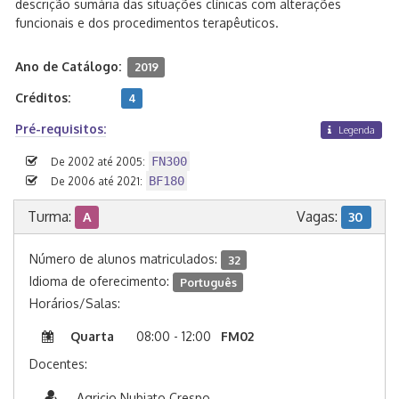
descrição sumária das situações clínicas com alterações
funcionais e dos procedimentos terapêuticos.
Ano de Catálogo:
2019
Créditos:
4
Pré-requisitos:
Legenda
FN300
De 2002 até 2005:
BF180
De 2006 até 2021:
Turma:
Vagas:
A
30
Número de alunos matriculados:
32
Idioma de oferecimento:
Português
Horários/Salas:
Quarta
08:00 - 12:00
FM02
Docentes:
Agricio Nubiato Crespo