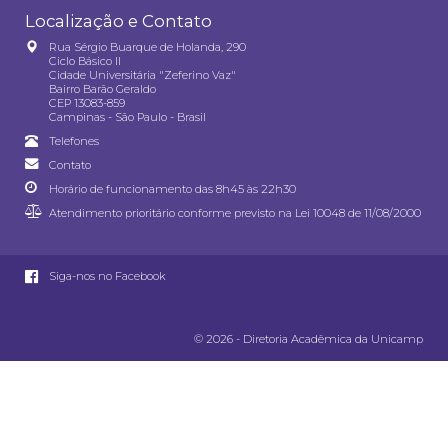
Localização e Contato
Rua Sérgio Buarque de Holanda, 290
Ciclo Básico II
Cidade Universitária "Zeferino Vaz"
Bairro Barão Geraldo
CEP 13083-859
Campinas - São Paulo - Brasil
Telefones
Contato
Horário de funcionamento das 8h45 às 22h30
Atendimento prioritário conforme previsto na
Lei 10048 de 11/08/2000
Siga-nos no Facebook
© 2026 - Diretoria Acadêmica da Unicamp