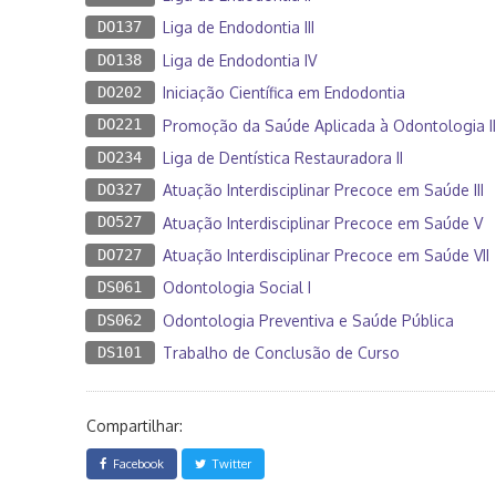
DO137
Liga de Endodontia III
DO138
Liga de Endodontia IV
DO202
Iniciação Científica em Endodontia
DO221
Promoção da Saúde Aplicada à Odontologia II
DO234
Liga de Dentística Restauradora II
DO327
Atuação Interdisciplinar Precoce em Saúde III
DO527
Atuação Interdisciplinar Precoce em Saúde V
DO727
Atuação Interdisciplinar Precoce em Saúde VII
DS061
Odontologia Social I
DS062
Odontologia Preventiva e Saúde Pública
DS101
Trabalho de Conclusão de Curso
Compartilhar:
Facebook
Twitter