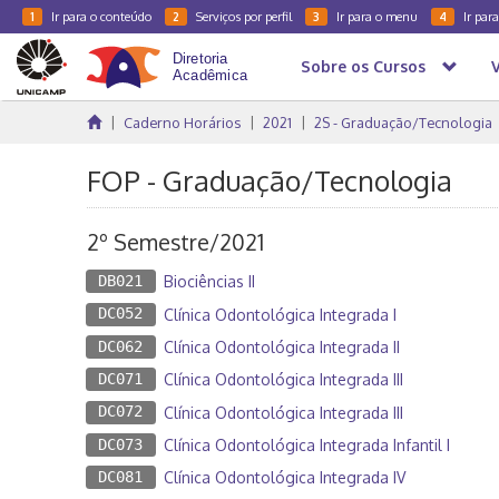
Ir para o conteúdo
Serviços por perfil
Ir para o menu
Ir par
1
2
3
4
Sobre os Cursos
Caderno Horários
2021
2S - Graduação/Tecnologia
FOP - Graduação/Tecnologia
2º Semestre/2021
DB021
Biociências II
DC052
Clínica Odontológica Integrada I
DC062
Clínica Odontológica Integrada II
DC071
Clínica Odontológica Integrada III
DC072
Clínica Odontológica Integrada III
DC073
Clínica Odontológica Integrada Infantil I
DC081
Clínica Odontológica Integrada IV