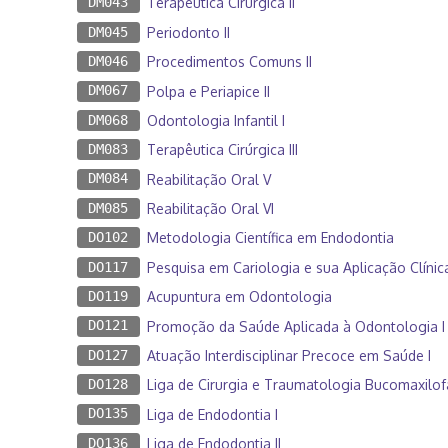
DM043
Terapêutica Cirúrgica II
DM045
Periodonto II
DM046
Procedimentos Comuns II
DM067
Polpa e Periapice II
DM068
Odontologia Infantil I
DM083
Terapêutica Cirúrgica III
DM084
Reabilitação Oral V
DM085
Reabilitação Oral VI
DO102
Metodologia Científica em Endodontia
DO117
Pesquisa em Cariologia e sua Aplicação Clínic
DO119
Acupuntura em Odontologia
DO121
Promoção da Saúde Aplicada à Odontologia I
DO127
Atuação Interdisciplinar Precoce em Saúde I
DO128
Liga de Cirurgia e Traumatologia Bucomaxilofa
DO135
Liga de Endodontia I
DO136
Liga de Endodontia II