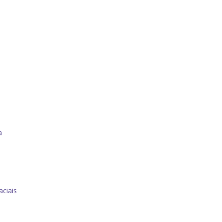
a
ciais