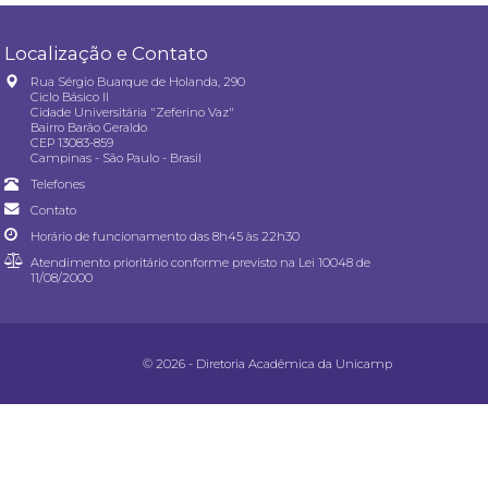
Localização e Contato
Rua Sérgio Buarque de Holanda, 290
Ciclo Básico II
Cidade Universitária "Zeferino Vaz"
Bairro Barão Geraldo
CEP 13083-859
Campinas - São Paulo - Brasil
Telefones
Contato
Horário de funcionamento das 8h45 às 22h30
Atendimento prioritário conforme previsto na
Lei 10048 de
11/08/2000
© 2026 - Diretoria Acadêmica da Unicamp