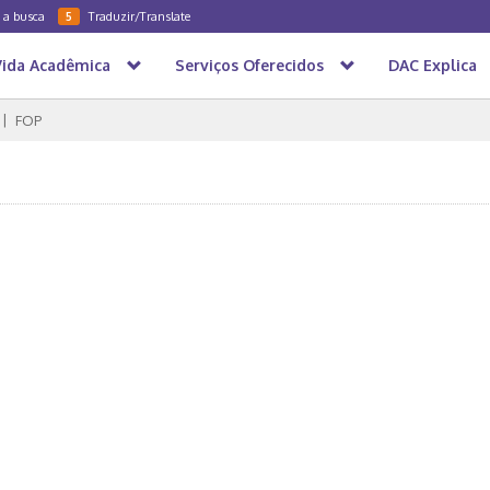
a a busca
Traduzir/Translate
5
Vida Acadêmica
Serviços Oferecidos
DAC Explica
FOP