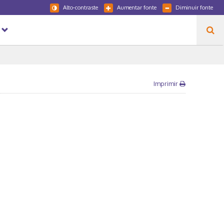
Alto-contraste
Aumentar fonte
Diminuir fonte
Imprimir