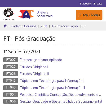
Traduzir/Translate
Navegação
Busca / Menu
Caderno Horários
2021
1S - Pós-Graduação
FT
FT - Pós-Graduação
1º Semestre/2021
FT007
Eletromagnetismo Aplicado
FT025
Estudos Dirigidos I
FT026
Estudos Dirigidos II
FT043
Tópicos em Tecnologia para Informação I
FT045
Tópicos em Tecnologia para Informação II
FT054
Pesquisa Científica: Concepção, Desenvolvimento e Publicação
FT056
Gestão, Qualidade e Sustentabilidade Socioambiental