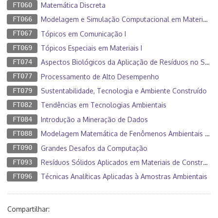
FT060
Matemática Discreta
FT066
Modelagem e Simulação Computacional em Materiais
FT067
Tópicos em Comunicação I
FT069
Tópicos Especiais em Materiais I
FT074
Aspectos Biológicos da Aplicação de Resíduos no Solo
FT077
Processamento de Alto Desempenho
FT079
Sustentabilidade, Tecnologia e Ambiente Construído
FT082
Tendências em Tecnologias Ambientais
FT084
Introdução a Mineração de Dados
FT088
Modelagem Matemática de Fenômenos Ambientais e Aproximação Numérica
FT090
Grandes Desafos da Computação
FT093
Resíduos Sólidos Aplicados em Materiais de Construção
FT096
Técnicas Analíticas Aplicadas à Amostras Ambientais
Compartilhar: