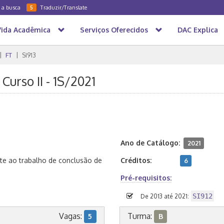
a a busca
Traduzir/Translate
5
Vida Acadêmica
Serviços Oferecidos
DAC Explica
FT
SI913
Curso II - 1S/2021
Ano de Catálogo:
2021
te ao trabalho de conclusão de
Créditos:
6
Pré-requisitos:
SI912
De 2013 até 2021:
Vagas:
Turma:
5
B