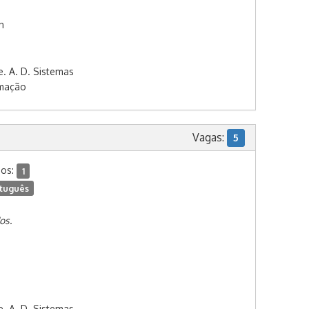
n
e. A. D. Sistemas
rmação
Vagas:
5
dos:
1
tuguês
os.
e. A. D. Sistemas