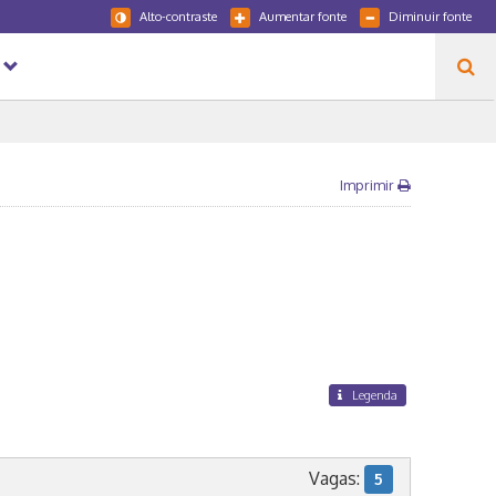
Alto-contraste
Aumentar fonte
Diminuir fonte
Imprimir
Legenda
Vagas:
5