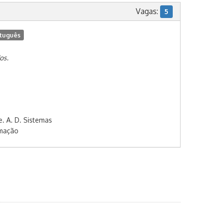
Vagas:
5
tuguês
os.
e. A. D. Sistemas
rmação