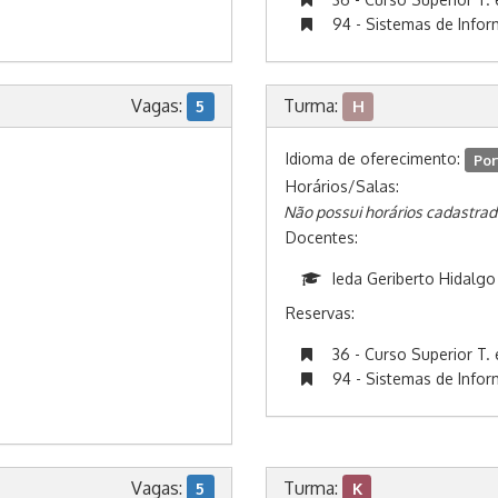
94 - Sistemas de Info
Vagas:
Turma:
5
H
Idioma de oferecimento:
Por
Horários/Salas:
Não possui horários cadastrad
Docentes:
Ieda Geriberto Hidalgo
Reservas:
36 - Curso Superior T. 
94 - Sistemas de Info
Vagas:
Turma:
5
K