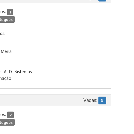
dos:
1
tuguês
os.
 Meira
e. A. D. Sistemas
rmação
Vagas:
5
dos:
2
tuguês