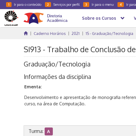
Ir para o conteúdo
Serviços por perfil
Ir para o menu
Ir par
1
2
3
4
Sobre os Cursos
Caderno Horários
2021
1S - Graduação/Tecnologia
SI913 - Trabalho de Conclusão de 
Graduação/Tecnologia
Informações da disciplina
Ementa:
Desenvolvimento e apresentação de monografia referen
curso, na área de Computação.
Turma:
A