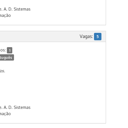
e. A. D. Sistemas
rmação
Vagas:
5
dos:
1
tuguês
os.
e. A. D. Sistemas
rmação