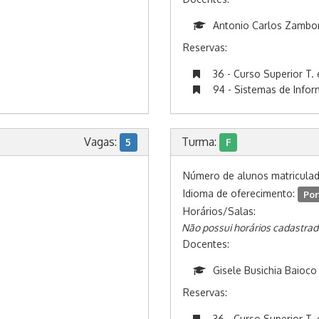
Antonio Carlos Zambo
Reservas:
36 - Curso Superior T. 
94 - Sistemas de Info
Vagas:
Turma:
5
F
Número de alunos matricula
Idioma de oferecimento:
Por
Horários/Salas:
Não possui horários cadastrad
Docentes:
Gisele Busichia Baioco
Reservas:
36 - Curso Superior T. 