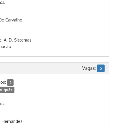
os.
De Carvalho
e. A. D. Sistemas
rmação
Vagas:
5
dos:
2
tuguês
os.
s Hernandez