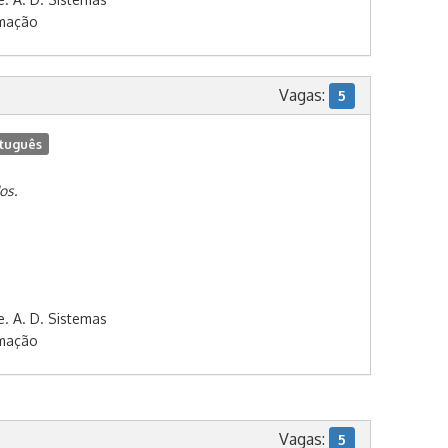
rmação
Vagas:
5
tuguês
os.
e. A. D. Sistemas
rmação
Vagas:
5