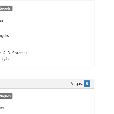
tuguês
os.
ngelis
e. A. D. Sistemas
rmação
Vagas:
5
tuguês
os.