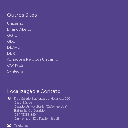
Outros Sites
Unicamp
Ensino Aberto
GGTE
GDE
DEAPE
DERI
Achados e Perdidos Unicamp
COMVEST
S-integra
Localização e Contato
Rua Sérgio Buarque de Holanda, 290
Ciclo Básico II
Cidade Universitária "Zeferino Vaz"
Bairro Barão Geraldo
CEP 13083-859
Campinas - São Paulo - Brasil
Telefones