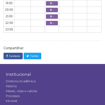
19:00
B -
20:00
B -
21:00
B -
22:00
B -
23:00
Compartilhar:
Facebook
Twitter
Institucional
Diretoria Acadêmica
História
Missão, visão e valores
Processos
Intranet