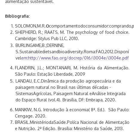
alimentação sustentável.
Bibliografia:
SOLOMON,M.R.
O
comportamentodoconsumidor:comprando,po
SHEPHERD, R.; RAATS, M. The psychology of food choice.
Cambridge: Stylus Pub LLC, 2010.
BURLINGAME,B.;DERNINE,
S.Sustainabledietsandbioadiversity.Roma:FAO,2012.Disponí
vel
em:http://www.fao.org/docrep/016/i3004e/i3004e.pdf
FLANDRIN, J.L.; MONTANARI, M. História da Alimentação.
São Paulo: Estação Liberdade, 2009
LANDAU, E.C.Dinâmica da produção agropecuária e da
paisagem natural no Brasil nas últimas décadas -
SistemasAgrícolas, Paisagem Natural eAnálise Integrada
do Espaço Rural (vol.4). Brasília, DF: Embrapa, 2020.
MANKIW, N.G. Introdução à economia( 8ª. Ed.). São Paulo:
Cengage. 2020.
BRASIL.MinistériodaSaúde.Políca Nacional de Alimentação
e Nutrição. 2ª Edição. Brasília: Ministério da Saúde, 2013.