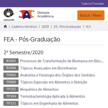
Traduzir/Translate
Navegação
Busca / Menu
Caderno Horários
2020
2S - Pós-Graduação
FEA
FEA - Pós-Graduação
2º Semestre/2020
BI002
Processos de Transformação de Biomassa em Biocombustíveis
BI006
Tópicos Avançados em Biorefinarias
TP002
Anatomia e Fisiologia dos Órgãos dos Sentidos
TP009
Tópicos Especiais em Alimentos e Nutrição
TP102
Bioquímica de Alimentos
TP104
Termobacteriologia Aplicada à Alimentos
TP121
Tópicos em Engenharia de Alimentos