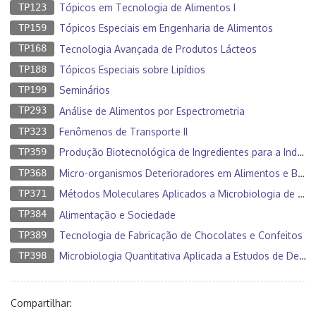
TP123
Tópicos em Tecnologia de Alimentos I
TP159
Tópicos Especiais em Engenharia de Alimentos
TP168
Tecnologia Avançada de Produtos Lácteos
TP188
Tópicos Especiais sobre Lipídios
TP199
Seminários
TP293
Análise de Alimentos por Espectrometria
TP323
Fenômenos de Transporte II
TP359
Produção Biotecnológica de Ingredientes para a Indústria de Alimentos
TP368
Micro-organismos Deterioradores em Alimentos e Bebidas
TP371
Métodos Moleculares Aplicados a Microbiologia de Alimentos
TP384
Alimentação e Sociedade
TP389
Tecnologia de Fabricação de Chocolates e Confeitos
TP398
Microbiologia Quantitativa Aplicada a Estudos de Deterioração de Alimentos
Compartilhar: