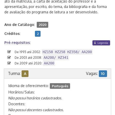
ato da matrícula, a carta de aceitação do professor e a
apresentação, por escrito, do tema, da bibliografia e da forma
de avaliação do programa de leitura a ser desenvolvido.
Ano de Catálogo:
2020
Créditos:
2
Pré-requisitos:
Legenda
HZ158 HZ258 HZ358/ AA200
De 1993 até 2002:
AA200/ HZ341
De 2003 até 2008:
AA200
De 2009 até 2020:
Turma:
Vagas:
A
10
Idioma de oferecimento:
Português
Horários/Salas:
Não possui horários cadastrados.
Docentes:
Não possui docentes cadastrados.