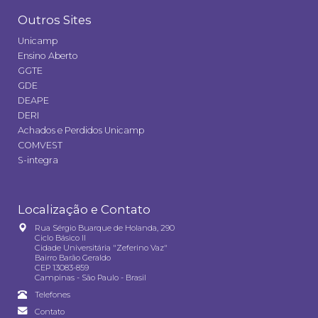
Outros Sites
Unicamp
Ensino Aberto
GGTE
GDE
DEAPE
DERI
Achados e Perdidos Unicamp
COMVEST
S-integra
Localização e Contato
Rua Sérgio Buarque de Holanda, 290
Ciclo Básico II
Cidade Universitária "Zeferino Vaz"
Bairro Barão Geraldo
CEP 13083-859
Campinas - São Paulo - Brasil
Telefones
Contato