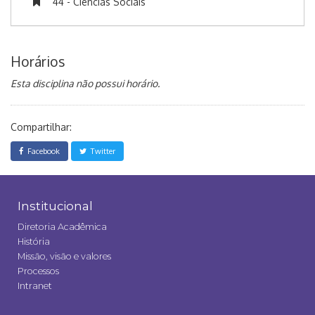
44 - Ciências Sociais
Horários
Esta disciplina não possui horário.
Compartilhar:
Facebook
Twitter
Institucional
Diretoria Acadêmica
História
Missão, visão e valores
Processos
Intranet