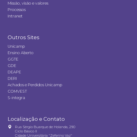
Missão, visão e valores
Processos
Intranet
Outros Sites
Unicamp
Ensino Aberto
GGTE
GDE
DEAPE
DERI
Achados e Perdidos Unicamp
COMVEST
S-integra
Localização e Contato
Rua Sérgio Buarque de Holanda, 290
Ciclo Básico II
Cidade Universitária "Zeferino Vaz"