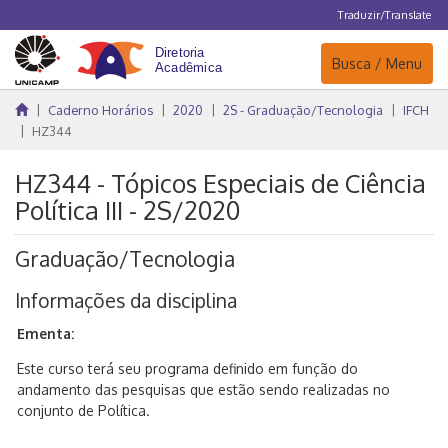
Traduzir/Translate
Navegação
Busca / Menu
Caderno Horários
2020
2S - Graduação/Tecnologia
IFCH
HZ344
HZ344 - Tópicos Especiais de Ciência
Política III - 2S/2020
Graduação/Tecnologia
Informações da disciplina
Ementa:
Este curso terá seu programa definido em função do
andamento das pesquisas que estão sendo realizadas no
conjunto de Política.