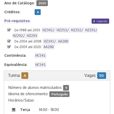
Ano de Catálogo:
2020
Créditos:
4
Pré-requisitos:
Legenda
HZ341/ HZ253/ HZ252/ HZ291/
De 1988 até 2003:
HZ292/ HZ293
HZ341/ AA200
De 2004 até 2008:
AA200
De 2009 até 2020:
Continência:
HC541
Equivalência:
HC541
Turma:
Vagas:
A
50
Número de alunos matriculados:
9
Idioma de oferecimento:
Português
Horários/Salas:
Terça
14:00 - 18:00