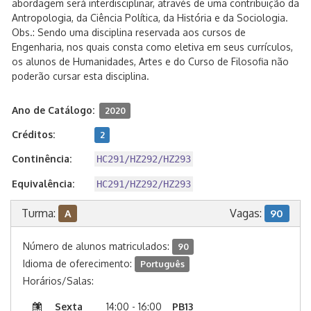
abordagem será interdisciplinar, através de uma contribuição da
Antropologia, da Ciência Política, da História e da Sociologia.
Obs.: Sendo uma disciplina reservada aos cursos de
Engenharia, nos quais consta como eletiva em seus currículos,
os alunos de Humanidades, Artes e do Curso de Filosofia não
poderão cursar esta disciplina.
Ano de Catálogo:
2020
Créditos:
2
Continência:
HC291/HZ292/HZ293
Equivalência:
HC291/HZ292/HZ293
Turma:
Vagas:
A
90
Número de alunos matriculados:
90
Idioma de oferecimento:
Português
Horários/Salas:
Sexta
14:00 - 16:00
PB13