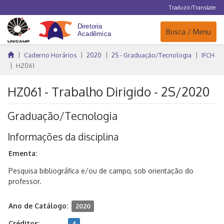
Traduzir/Translate
Navegação
Busca / Menu
Caderno Horários
2020
2S - Graduação/Tecnologia
IFCH
HZ061
HZ061 - Trabalho Dirigido - 2S/2020
Graduação/Tecnologia
Informações da disciplina
Ementa:
Pesquisa bibliográfica e/ou de campo, sob orientação do
professor.
Ano de Catálogo:
2020
Créditos:
4