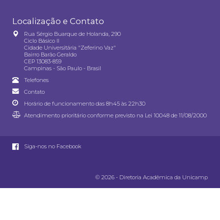
Localização e Contato
Rua Sérgio Buarque de Holanda, 290
Ciclo Básico II
Cidade Universitária "Zeferino Vaz"
Bairro Barão Geraldo
CEP 13083-859
Campinas - São Paulo - Brasil
Telefones
Contato
Horário de funcionamento das 8h45 às 22h30
Atendimento prioritário conforme previsto na
Lei 10048 de 11/08/2000
Siga-nos no Facebook
© 2026 - Diretoria Acadêmica da Unicamp