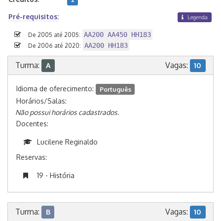
Pré-requisitos:
Legenda
AA200 AA450 HH183
De 2005 até 2005:
AA200 HH183
De 2006 até 2020:
Turma:
Vagas:
A
10
Idioma de oferecimento:
Português
Horários/Salas:
Não possui horários cadastrados.
Docentes:
Lucilene Reginaldo
Reservas:
19 - História
Turma:
Vagas:
B
10