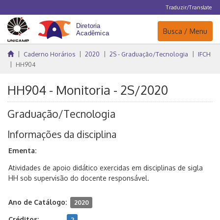
Traduzir/Translate
Navegação
Busca / Menu
Caderno Horários
2020
2S - Graduação/Tecnologia
IFCH
HH904
HH904 - Monitoria - 2S/2020
Graduação/Tecnologia
Informações da disciplina
Ementa:
Atividades de apoio didático exercidas em disciplinas de sigla
HH sob supervisão do docente responsável.
Ano de Catálogo:
2020
Créditos:
2