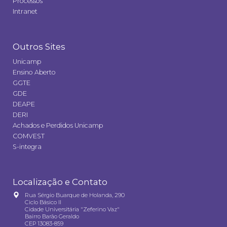
Processos
Intranet
Outros Sites
Unicamp
Ensino Aberto
GGTE
GDE
DEAPE
DERI
Achados e Perdidos Unicamp
COMVEST
S-integra
Localização e Contato
Rua Sérgio Buarque de Holanda, 290
Ciclo Básico II
Cidade Universitária "Zeferino Vaz"
Bairro Barão Geraldo
CEP 13083-859