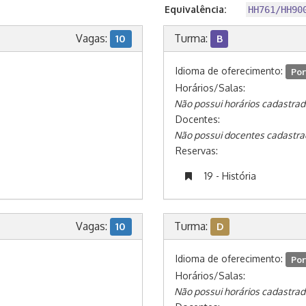
Equivalência:
HH761/HH90
Vagas:
Turma:
10
B
Idioma de oferecimento:
Por
Horários/Salas:
Não possui horários cadastrad
Docentes:
Não possui docentes cadastra
Reservas:
19 - História
Vagas:
Turma:
10
D
Idioma de oferecimento:
Por
Horários/Salas:
Não possui horários cadastrad