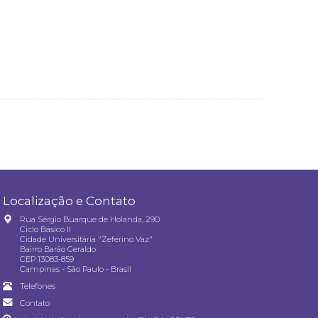
Localização e Contato
Rua Sérgio Buarque de Holanda, 290
Ciclo Básico II
Cidade Universitária "Zeferino Vaz"
Bairro Barão Geraldo
CEP 13083-859
Campinas - São Paulo - Brasil
Telefones
Contato