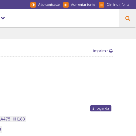
Alto-contraste
Aumentar fonte
Diminuir fonte
Imprimir
Legenda
AA475 HH183
0