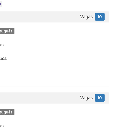
0
Vagas:
10
tuguês
os.
dos.
Vagas:
10
tuguês
os.