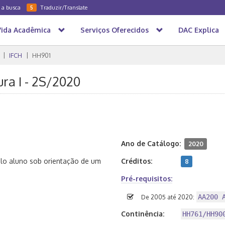
a a busca
Traduzir/Translate
5
Vida Acadêmica
Serviços Oferecidos
DAC Explica
IFCH
HH901
ra I - 2S/2020
Ano de Catálogo:
2020
elo aluno sob orientação de um
Créditos:
8
Pré-requisitos:
AA200 
De 2005 até 2020:
Continência:
HH761/HH90