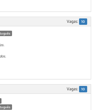
Vagas:
10
tuguês
os.
dos.
Vagas:
10
tuguês