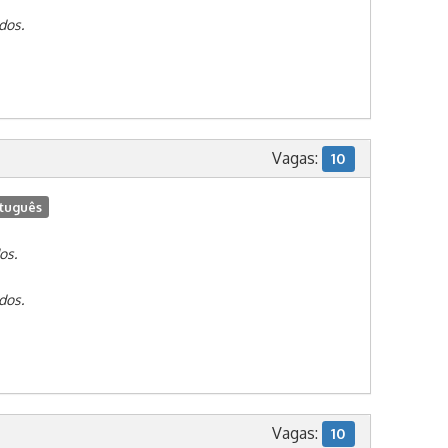
dos.
Vagas:
10
tuguês
os.
dos.
Vagas:
10