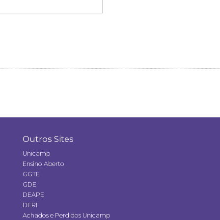
Outros Sites
Unicamp
Ensino Aberto
GGTE
GDE
DEAPE
DERI
Achados e Perdidos Unicamp