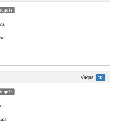
tuguês
os.
dos.
Vagas:
10
tuguês
os.
dos.