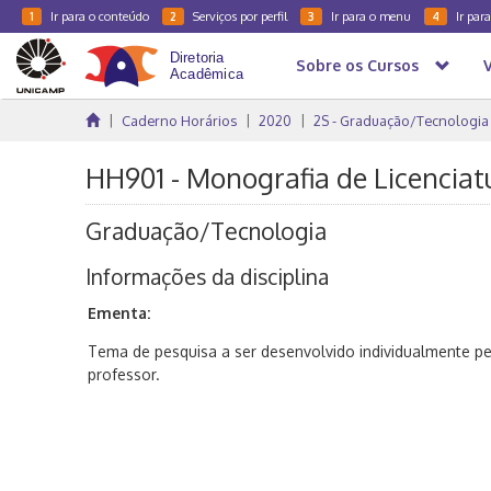
Ir para o conteúdo
Serviços por perfil
Ir para o menu
Ir par
1
2
3
4
Sobre os Cursos
Caderno Horários
2020
2S - Graduação/Tecnologia
HH901 - Monografia de Licenciatu
Graduação/Tecnologia
Informações da disciplina
Ementa:
Tema de pesquisa a ser desenvolvido individualmente p
professor.