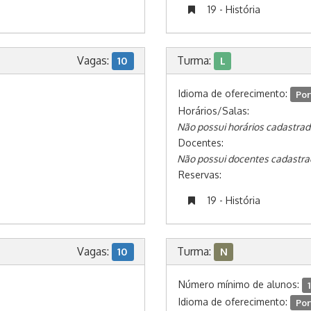
19 - História
Vagas:
Turma:
10
L
Idioma de oferecimento:
Por
Horários/Salas:
Não possui horários cadastrad
Docentes:
Não possui docentes cadastra
Reservas:
19 - História
Vagas:
Turma:
10
N
Número mínimo de alunos:
1
Idioma de oferecimento:
Por