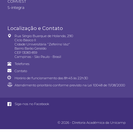
COMVEST
S-integra
Localização e Contato
Rua Sérgio Buarque de Holanda, 290
Ciclo Básico II
Cidade Universitária "Zeferino Vaz"
Bairro Barão Geraldo
CEP 13083-859
Campinas - São Paulo - Brasil
Telefones
Contato
Horário de funcionamento das 8h45 às 22h30
Atendimento prioritário conforme previsto na
Lei 10048 de 11/08/2000
Siga-nos no Facebook
© 2026 - Diretoria Acadêmica da Unicamp