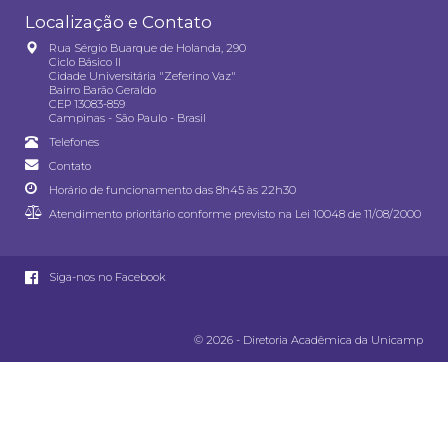
Localização e Contato
Rua Sérgio Buarque de Holanda, 290
Ciclo Básico II
Cidade Universitária "Zeferino Vaz"
Bairro Barão Geraldo
CEP 13083-859
Campinas - São Paulo - Brasil
Telefones
Contato
Horário de funcionamento das 8h45 às 22h30
Atendimento prioritário conforme previsto na
Lei 10048 de 11/08/2000
Siga-nos no Facebook
© 2026 - Diretoria Acadêmica da Unicamp