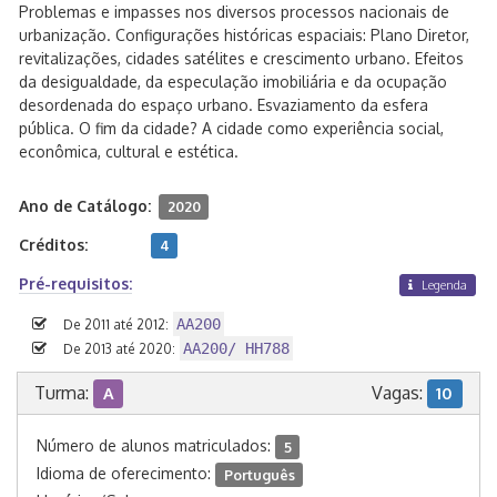
Problemas e impasses nos diversos processos nacionais de
urbanização. Configurações históricas espaciais: Plano Diretor,
revitalizações, cidades satélites e crescimento urbano. Efeitos
da desigualdade, da especulação imobiliária e da ocupação
desordenada do espaço urbano. Esvaziamento da esfera
pública. O fim da cidade? A cidade como experiência social,
econômica, cultural e estética.
Ano de Catálogo:
2020
Créditos:
4
Pré-requisitos:
Legenda
AA200
De 2011 até 2012:
AA200/ HH788
De 2013 até 2020:
Turma:
Vagas:
A
10
Número de alunos matriculados:
5
Idioma de oferecimento:
Português