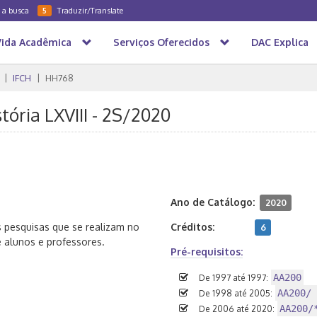
a a busca
Traduzir/Translate
5
Vida Acadêmica
Serviços Oferecidos
DAC Explica
IFCH
HH768
tória LXVIII - 2S/2020
Ano de Catálogo:
2020
s pesquisas que se realizam no
Créditos:
6
e alunos e professores.
Pré-requisitos:
AA200
De 1997 até 1997:
AA200/ 
De 1998 até 2005:
AA200/
De 2006 até 2020: