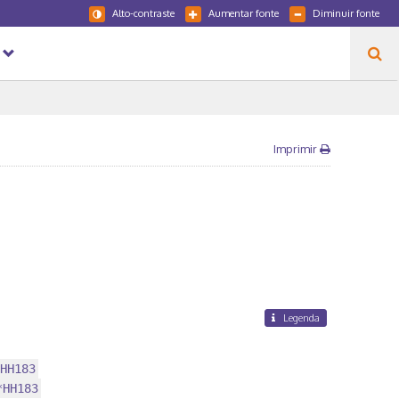
Alto-contraste
Aumentar fonte
Diminuir fonte
Imprimir
Legenda
HH183
*HH183