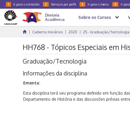
Ir para o conteúdo
Serviços por perfil
Ir para o menu
Ir par
1
2
3
4
Sobre os Cursos
Caderno Horários
2020
2S - Graduação/Tecnologia
HH768 - Tópicos Especiais em His
Graduação/Tecnologia
Informações da disciplina
Ementa:
Esta disciplina terá seu programa definido em função da
Departamento de História e das discussões prévias entr