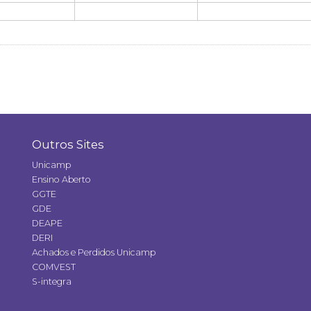
Outros Sites
Unicamp
Ensino Aberto
GGTE
GDE
DEAPE
DERI
Achados e Perdidos Unicamp
COMVEST
S-integra