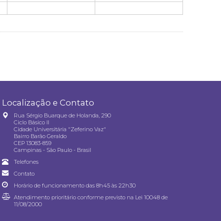
Localização e Contato
Rua Sérgio Buarque de Holanda, 290
Ciclo Básico II
Cidade Universitária "Zeferino Vaz"
Bairro Barão Geraldo
CEP 13083-859
Campinas - São Paulo - Brasil
Telefones
Contato
Horário de funcionamento das 8h45 às 22h30
Atendimento prioritário conforme previsto na
Lei 10048 de
11/08/2000