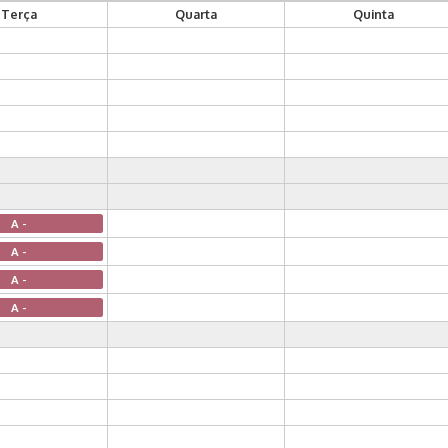
Terça
Quarta
Quinta
A -
A -
A -
A -