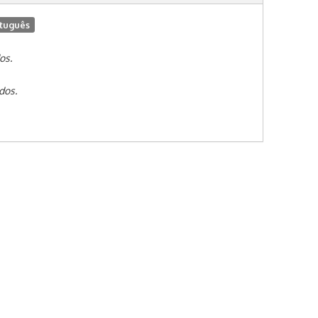
tuguês
os.
dos.