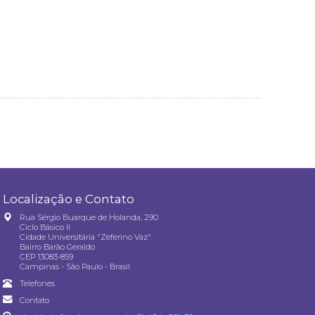
Localização e Contato
Rua Sérgio Buarque de Holanda, 290
Ciclo Básico II
Cidade Universitária "Zeferino Vaz"
Bairro Barão Geraldo
CEP 13083-859
Campinas - São Paulo - Brasil
Telefones
Contato