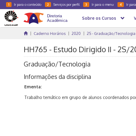
Ir para o conteúdo
Serviços por perfil
Ir para o menu
Ir par
1
2
3
4
Sobre os Cursos
Caderno Horários
2020
2S - Graduação/Tecnologia
HH765 - Estudo Dirigido II - 2S/
Graduação/Tecnologia
Informações da disciplina
Ementa:
Trabalho temático em grupo de alunos coordenados por