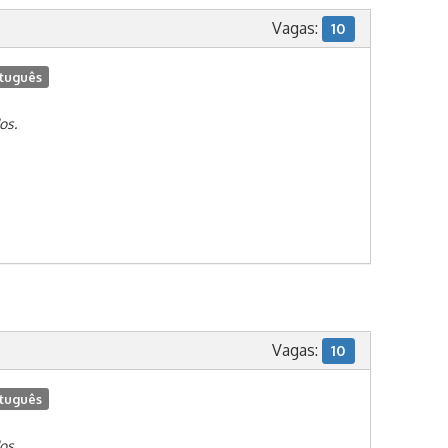
Vagas:
10
tuguês
os.
Vagas:
10
tuguês
os.