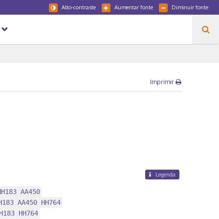
Alto-contraste
Aumentar fonte
Diminuir fonte
Imprimir
Legenda
HH183 AA450
H183 AA450 HH764
H183 HH764