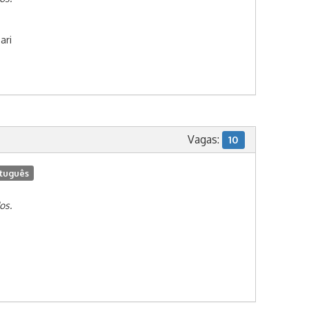
ari
Vagas:
10
tuguês
os.