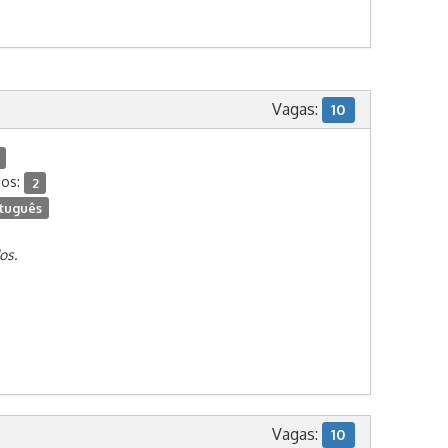
Vagas:
10
dos:
2
tuguês
os.
Vagas:
10