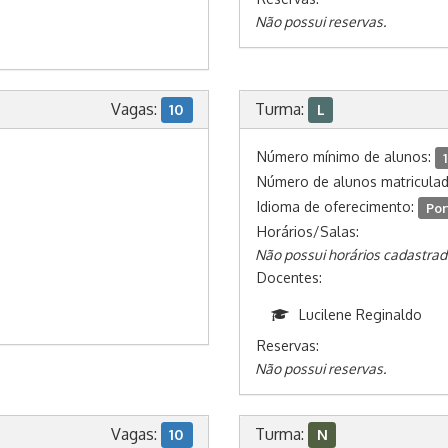
Não possui reservas.
Vagas:
Turma:
10
L
Número mínimo de alunos:
1
Número de alunos matricula
Idioma de oferecimento:
Por
Horários/Salas:
Não possui horários cadastrad
Docentes:
Lucilene Reginaldo
Reservas:
Não possui reservas.
Vagas:
Turma:
10
N