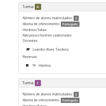
Turma:
A
Número de alunos matriculados:
3
Idioma de oferecimento:
Português
Horários/Salas:
Não possui horários cadastrados.
Docentes:
Leandro Alves Teodoro
Reservas:
19 - História
Turma:
C
Número de alunos matriculados:
2
Idioma de oferecimento:
Português
Horários/Salas: