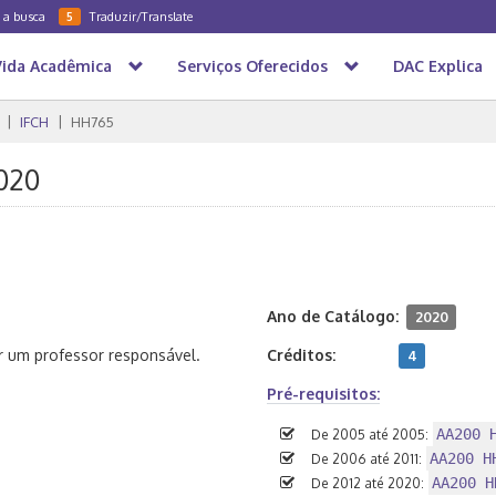
a a busca
Traduzir/Translate
5
Vida Acadêmica
Serviços Oferecidos
DAC Explica
IFCH
HH765
2020
Ano de Catálogo:
2020
 um professor responsável.
Créditos:
4
Pré-requisitos:
AA200 
De 2005 até 2005:
AA200 H
De 2006 até 2011:
AA200 H
De 2012 até 2020: