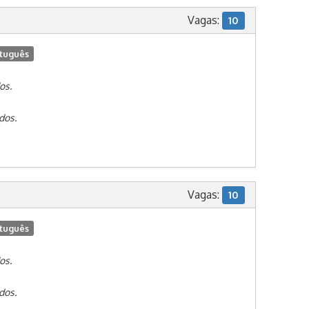
Vagas:
10
tuguês
os.
dos.
Vagas:
10
tuguês
os.
dos.