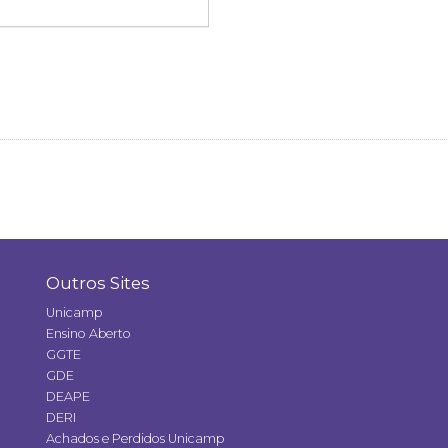
Outros Sites
Unicamp
Ensino Aberto
GGTE
GDE
DEAPE
DERI
Achados e Perdidos Unicamp