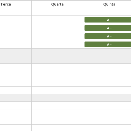
Terça
Quarta
Quinta
A -
A -
A -
A -