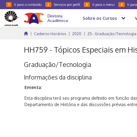
Ir para o conteúdo
Serviços por perfil
Ir para o menu
Ir par
1
2
3
4
Sobre os Cursos
Caderno Horários
2020
2S - Graduação/Tecnologia
HH759 - Tópicos Especiais em His
Graduação/Tecnologia
Informações da disciplina
Ementa:
Esta disciplina terá seu programa definido em função da
Departamento de História e das discussões prévias entr