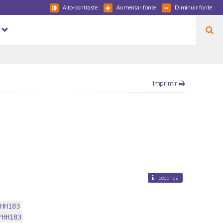
Alto-contraste
Aumentar fonte
Diminuir fonte
Imprimir
Legenda
HH183
*HH183