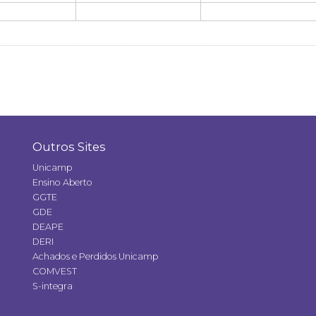
Outros Sites
Unicamp
Ensino Aberto
GGTE
GDE
DEAPE
DERI
Achados e Perdidos Unicamp
COMVEST
S-integra