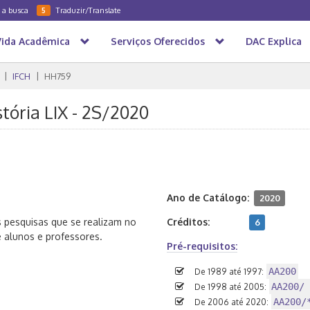
a a busca
Traduzir/Translate
5
Vida Acadêmica
Serviços Oferecidos
DAC Explica
IFCH
HH759
tória LIX - 2S/2020
Ano de Catálogo:
2020
s pesquisas que se realizam no
Créditos:
6
e alunos e professores.
Pré-requisitos:
AA200
De 1989 até 1997:
AA200/ 
De 1998 até 2005:
AA200/
De 2006 até 2020: