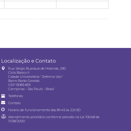
Localização e Contato
Rua Sérgio Buarque de Holanda, 290
Ciclo Básico II
Cidade Universitária "Zeferino Vaz"
Bairro Barão Geraldo
CEP 13083-859
Campinas - São Paulo - Brasil
Telefones
Contato
Horário de funcionamento das 8h45 às 22h30
Atendimento prioritário conforme previsto na
Lei 10048 de
11/08/2000