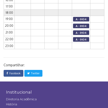
16:00
17:00
18:00
19:00
A - IH04
20:00
A - IH04
21:00
A - IH04
22:00
A - IH04
23:00
Compartilhar:
Facebook
Twitter
Institucional
Diretoria Acadêmica
História