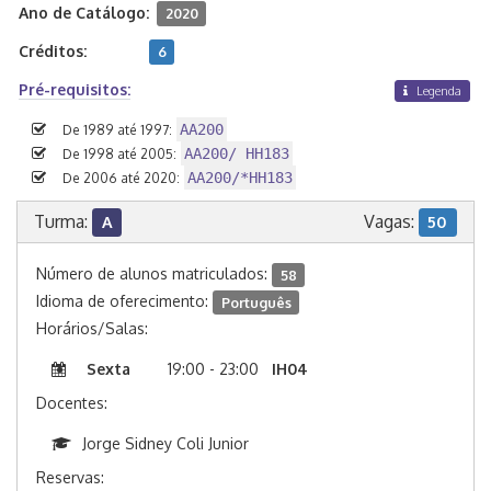
Ano de Catálogo:
2020
Créditos:
6
Pré-requisitos:
Legenda
AA200
De 1989 até 1997:
AA200/ HH183
De 1998 até 2005:
AA200/*HH183
De 2006 até 2020:
Turma:
Vagas:
A
50
Número de alunos matriculados:
58
Idioma de oferecimento:
Português
Horários/Salas:
Sexta
19:00 - 23:00
IH04
Docentes:
Jorge Sidney Coli Junior
Reservas: