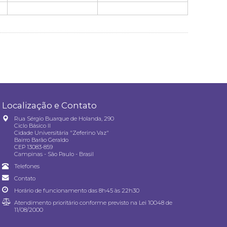
Localização e Contato
Rua Sérgio Buarque de Holanda, 290
Ciclo Básico II
Cidade Universitária "Zeferino Vaz"
Bairro Barão Geraldo
CEP 13083-859
Campinas - São Paulo - Brasil
Telefones
Contato
Horário de funcionamento das 8h45 às 22h30
Atendimento prioritário conforme previsto na
Lei 10048 de
11/08/2000