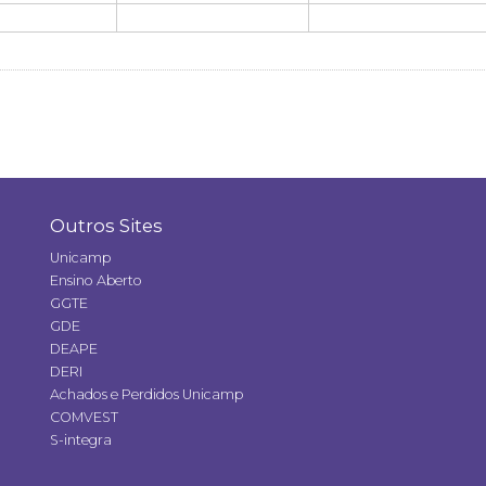
Outros Sites
Unicamp
Ensino Aberto
GGTE
GDE
DEAPE
DERI
Achados e Perdidos Unicamp
COMVEST
S-integra