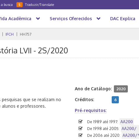
a a busca
Traduzir/Translate
5
Vida Acadêmica
Serviços Oferecidos
DAC Explica
IFCH
HH757
tória LVII - 2S/2020
Ano de Catálogo:
2020
s pesquisas que se realizam no
Créditos:
6
e alunos e professores.
Pré-requisitos:
AA200
De 1989 até 1997:
AA200/ 
De 1998 até 2005:
AA200/
De 2006 até 2020: