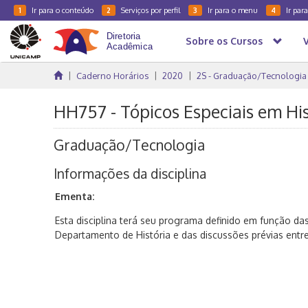
Ir para o conteúdo
Serviços por perfil
Ir para o menu
Ir par
1
2
3
4
Sobre os Cursos
Caderno Horários
2020
2S - Graduação/Tecnologia
HH757 - Tópicos Especiais em His
Graduação/Tecnologia
Informações da disciplina
Ementa:
Esta disciplina terá seu programa definido em função da
Departamento de História e das discussões prévias entr