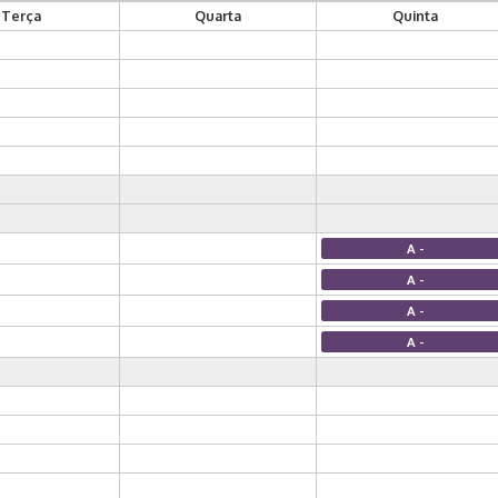
Terça
Quarta
Quinta
A -
A -
A -
A -