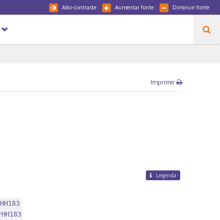
Alto-contraste
Aumentar fonte
Diminuir fonte
Imprimir
Legenda
HH183
*HH183