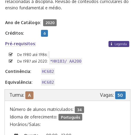
relacionadas à disciplina. Revisão de conteúdos curriculares do
ensino fundamental e médio.
Ano de Catálogo:
2020
Créditos:
6
Pré-requisitos:
Legenda
De 1980 até 1986:
*HH183/ AA200
De 1987 até 2020:
Continência:
HC682
Equivalência:
HC682
Turma:
Vagas:
A
50
Número de alunos matriculados:
34
Idioma de oferecimento:
Português
Horários/Salas: