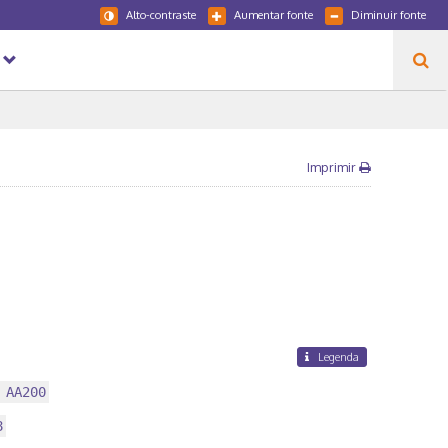
Alto-contraste
Aumentar fonte
Diminuir fonte
Imprimir
Legenda
 AA200
8