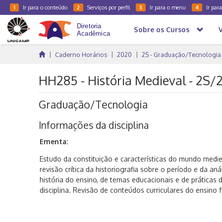
Ir para o conteúdo
Serviços por perfil
Ir para o menu
Ir par
1
2
3
4
Sobre os Cursos
Caderno Horários
2020
2S - Graduação/Tecnologia
HH285 - História Medieval - 2S/
Graduação/Tecnologia
Informações da disciplina
Ementa:
Estudo da constituição e características do mundo medie
revisão crítica da historiografia sobre o período e da a
história do ensino, de temas educacionais e de práticas d
disciplina. Revisão de conteúdos curriculares do ensino