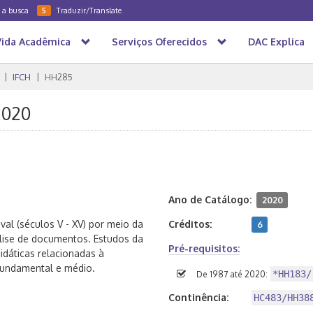
a a busca
Traduzir/Translate
5
Vida Acadêmica
Serviços Oferecidos
DAC Explica
IFCH
HH285
2020
Ano de Catálogo:
2020
val (séculos V - XV) por meio da
Créditos:
6
nálise de documentos. Estudos da
Pré-requisitos:
idáticas relacionadas à
 fundamental e médio.
*HH183/
De 1987 até 2020:
Continência:
HC483/HH38