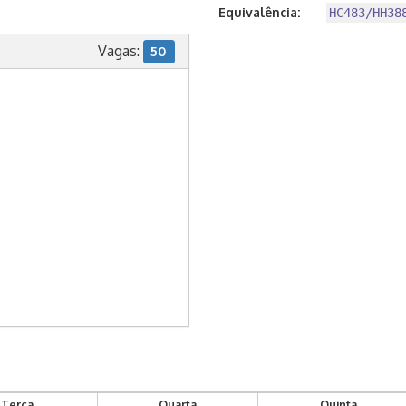
Equivalência:
HC483/HH38
Vagas:
50
Terça
Quarta
Quinta