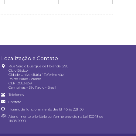
Localização e Contato
Rua Sérgio Buarque de Holanda, 290
Ciclo Básico II
Cidade Universitária "Zeferino Vaz"
Bairro Barão Geraldo
CEP 13083-859
Campinas - São Paulo - Brasil
Telefones
Contato
Horário de funcionamento das 8h45 às 22h30
Atendimento prioritário conforme previsto na
Lei 10048 de
11/08/2000