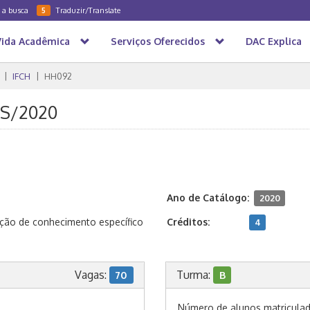
a a busca
Traduzir/Translate
5
Vida Acadêmica
Serviços Oferecidos
DAC Explica
IFCH
HH092
 2S/2020
Ano de Catálogo:
2020
ção de conhecimento específico
Créditos:
4
Vagas:
Turma:
70
B
Número de alunos matricula