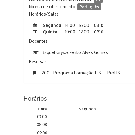
Idioma de oferecimento:
Português
Horários/Salas:
Segunda
14:00 - 16:00
CB10
Quinta
10:00 - 12:00
CB10
Docentes:
Raquel Gryszczenko Alves Gomes
Reservas:
200 - Programa Formação I. S. -. ProFIS
Horários
Hora
Segunda
07:00
08:00
09:00