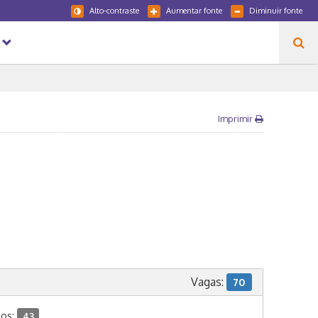
Alto-contraste
Aumentar fonte
Diminuir fonte
Imprimir
Vagas:
70
dos:
43