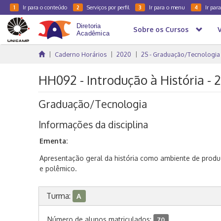
Ir para o conteúdo
Serviços por perfil
Ir para o menu
Ir par
1
2
3
4
Sobre os Cursos
Caderno Horários
2020
2S - Graduação/Tecnologia
HH092 - Introdução à História -
Graduação/Tecnologia
Informações da disciplina
Ementa:
Apresentação geral da história como ambiente de produ
e polêmico.
Turma:
A
Número de alunos matriculados:
70