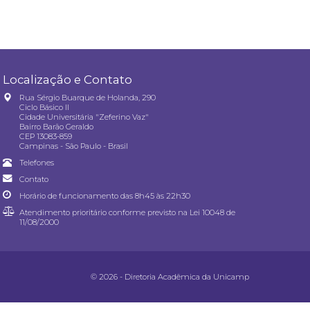
Localização e Contato
Rua Sérgio Buarque de Holanda, 290
Ciclo Básico II
Cidade Universitária "Zeferino Vaz"
Bairro Barão Geraldo
CEP 13083-859
Campinas - São Paulo - Brasil
Telefones
Contato
Horário de funcionamento das 8h45 às 22h30
Atendimento prioritário conforme previsto na
Lei 10048 de
11/08/2000
© 2026 - Diretoria Acadêmica da Unicamp