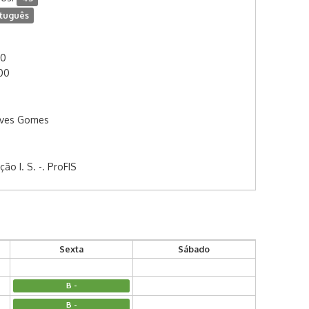
tuguês
00
:00
lves Gomes
o I. S. -. ProFIS
Sexta
Sábado
B -
B -