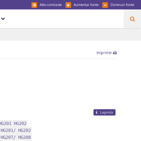
Alto-contraste
Aumentar fonte
Diminuir fonte
Imprimir
Legenda
HG201 HG202
 HG201/ HG202
 HG207/ HG208