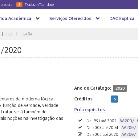
a a busca
Traduzir/Translate
5
Vida Acadêmica
Serviços Oferecidos
DAC Explica
IFCH
HG404
S/2020
Ano de Catálogo:
2020
entares da moderna lógica
Créditos:
6
o, função de verdade, verdade
Pré-requisitos:
 Tratar-se-á também de
 tais noções na investigação das
AA200/ 
De 1991 até 2002:
AA200/
De 2003 até 2004:
AA200/
De 2005 até 2020: