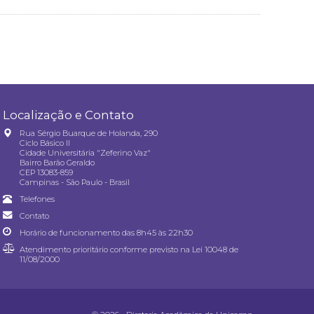
Localização e Contato
Rua Sérgio Buarque de Holanda, 290
Ciclo Básico II
Cidade Universitária "Zeferino Vaz"
Bairro Barão Geraldo
CEP 13083-859
Campinas - São Paulo - Brasil
Telefones
Contato
Horário de funcionamento das 8h45 às 22h30
Atendimento prioritário conforme previsto na
Lei 10048 de
11/08/2000