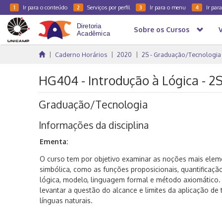
Ir para o conteúdo
Serviços por perfil
Ir para o menu
Ir par
1
2
3
4
Sobre os Cursos
Caderno Horários
2020
2S - Graduação/Tecnologia
HG404 - Introdução à Lógica - 2
Graduação/Tecnologia
Informações da disciplina
Ementa:
O curso tem por objetivo examinar as noções mais elem
simbólica, como as funções proposicionais, quantificaçã
lógica, modelo, linguagem formal e método axiomático.
levantar a questão do alcance e limites da aplicação de
línguas naturais.