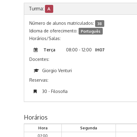
Turma:
A
Número de alunos matriculados:
38
Idioma de oferecimento:
Português
Horários/Salas:
Terça
08:00 - 12:00
IH07
Docentes:
Giorgio Venturi
Reservas:
30 - Filosofia
Horários
Hora
Segunda
07:00